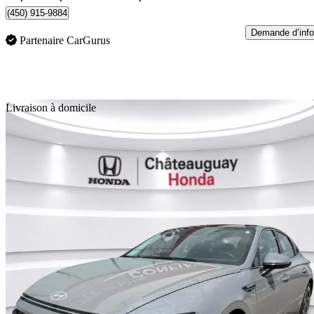
(450) 915-9884
Demande d’info
Partenaire CarGurus
En
Livraison à domicile
2025 Hyundai Sonata