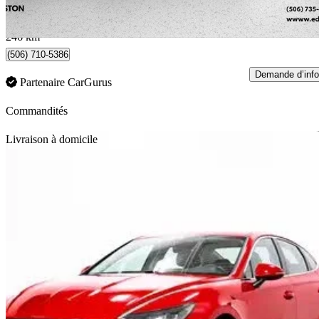
176 $/mois env.
Edmundston, NB
246 km
(506) 710-5386
Demande d’info
Partenaire CarGurus
Commandités
En
Livraison à domicile