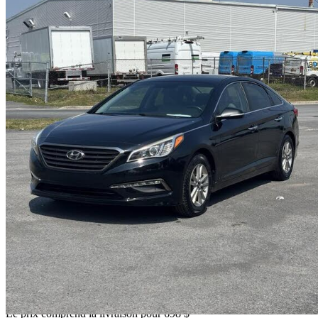
2015 Hyundai Sonata
GL FWD
139 084 km
8 193 $
Affaire formidab
144 $/mois env.
Livraison à domicile de Saint-hubert, QC
Le prix comprend la livraison pour 698 $