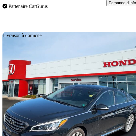
Demande d’info
Partenaire CarGurus
En
Livraison à domicile
2016 Hyundai Sonata