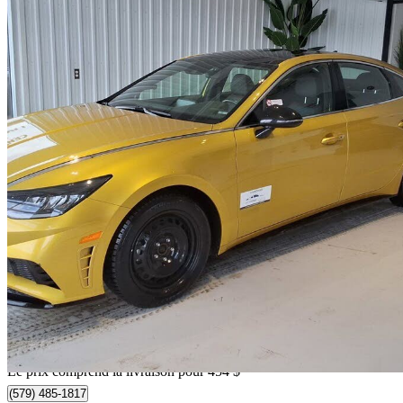
2020 Hyundai Sonata
39 393 km
22 249 $
Bonne affai
390 $/mois env.
Livraison à domicile de Gatineau, QC
Le prix comprend la livraison pour 454 $
(579) 485-1817