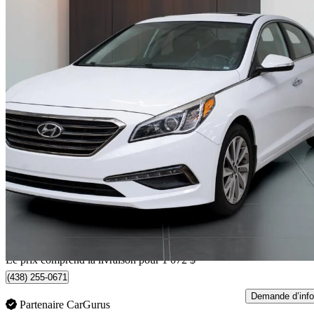
2016 Hyundai Sonata
GLS FWD
134 000 km
10 367 $
Bonne affai
182 $/mois env.
Livraison à domicile de Mont-Royal, QC
Le prix comprend la livraison pour 1 072 $
(438) 255-0671
Demande d’info
Partenaire CarGurus