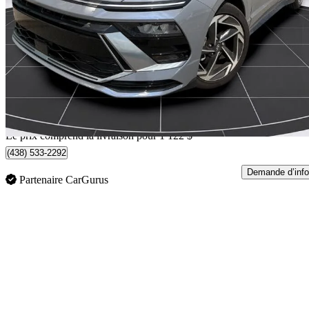
Preferred Trend FWD
5 234 km
30 617 $
Affaire formidab
537 $/mois env.
Livraison à domicile de Châteauguay, QC
Le prix comprend la livraison pour 1 122 $
(438) 533-2292
Demande d’info
Partenaire CarGurus