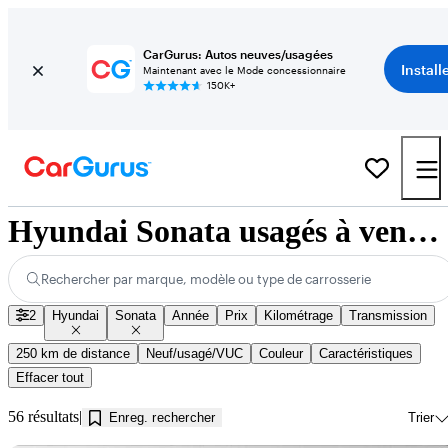
CarGurus: Autos neuves/usagées
Install
Maintenant avec le Mode concessionnaire
150K+
Hyundai Sonata usagés à vendre près de Jonquière, QC
Rechercher par marque, modèle ou type de carrosserie
2
Hyundai
Sonata
Année
Prix
Kilométrage
Transmission
250 km de distance
Neuf/usagé/VUC
Couleur
Caractéristiques
Effacer tout
56 résultats
Enreg. rechercher
Trier