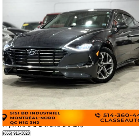
2021 Hyundai Sonata
Preferred FWD
66 476 km
18 340 $
Affaire formidab
322 $/mois env.
Livraison à domicile de Montreal, QC
Le prix comprend la livraison pour 345 $
(855) 916-3028