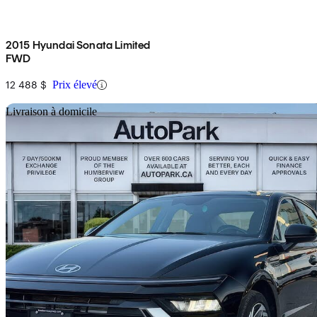
2015 Hyundai Sonata Limited
FWD
12 488 $
Prix élevé
En
Livraison à domicile
2024 Hyundai Sonata