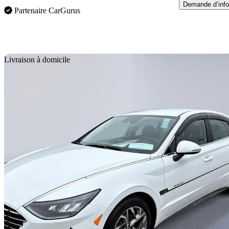
Demande d’info
Partenaire CarGurus
En
Livraison à domicile
2020 Hyundai Sonata