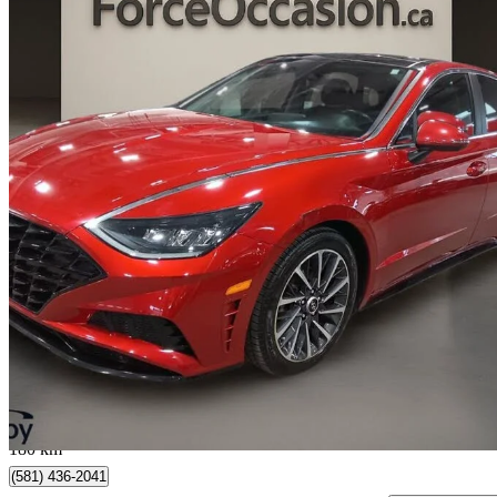
2022 Hyundai Sonata
Luxury FWD
82 264 km
20 629 $
Bonne affai
362 $/mois env.
Québec, QC
180 km
(581) 436-2041