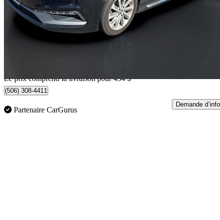
Sport Tech FWD
62 522 km
12 953 $
Affaire formidab
228 $/mois env.
Livraison à domicile de Fredericton, NB
Le prix comprend la livraison pour 454 $
(506) 308-4411
Demande d’info
Partenaire CarGurus