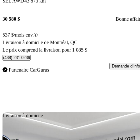
SEL AWD
43 873 km
30 580 $
Bonne affai
537 $/mois env.
Livraison à domicile de Montréal, QC
Le prix comprend la livraison pour 1 085 $
(438) 231-0236
Demande d’info
Partenaire CarGurus
En
Livraison à domicile