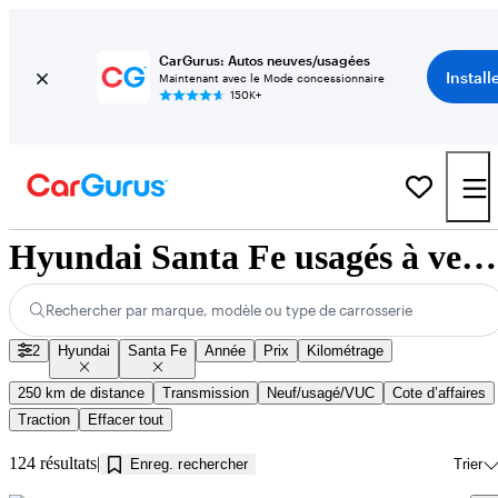
CarGurus: Autos neuves/usagées
Install
Maintenant avec le Mode concessionnaire
150K+
Hyundai Santa Fe usagés à vendre près de Jonquière, QC
Rechercher par marque, modèle ou type de carrosserie
2
Hyundai
Santa Fe
Année
Prix
Kilométrage
250 km de distance
Transmission
Neuf/usagé/VUC
Cote d’affaires
Traction
Effacer tout
124 résultats
Enreg. rechercher
Trier