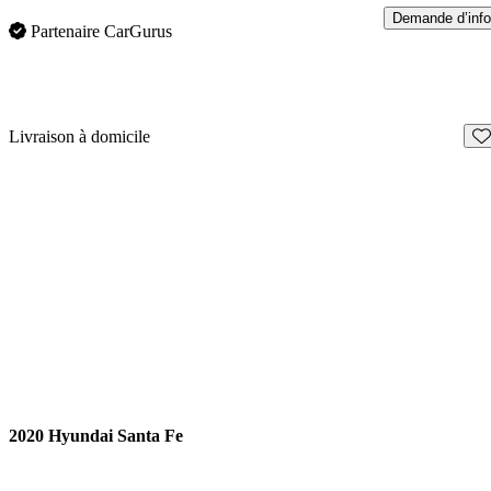
Demande d’info
Partenaire CarGurus
En
Livraison à domicile
2020 Hyundai Santa Fe