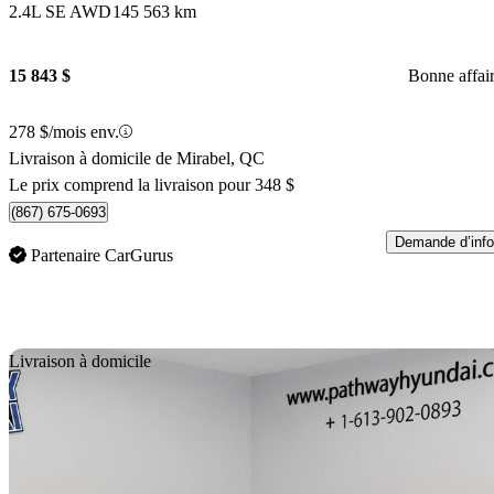
2.4L SE AWD
145 563 km
15 843 $
Bonne affai
278 $/mois env.
Livraison à domicile de Mirabel, QC
Le prix comprend la livraison pour 348 $
(867) 675-0693
Demande d’info
Partenaire CarGurus
En
Livraison à domicile