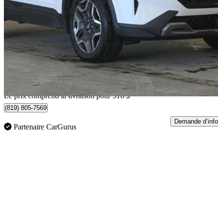
Urban AWD
135 670 km
19 499 $
Affaire formidab
342 $/mois env.
Livraison à domicile de Magog, QC
Le prix comprend la livraison pour 516 $
(819) 805-7569
Demande d’info
Partenaire CarGurus