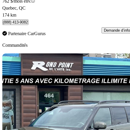
762 $/mois env.
Quebec, QC
174 km
(888) 413-9082
Demande d’info
Partenaire CarGurus
Commandités
En