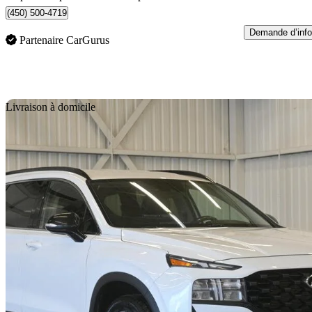
(450) 500-4719
Demande d’info
Partenaire CarGurus
En
Livraison à domicile
2022 Hyundai Santa Fe