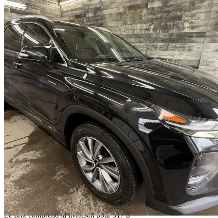
2019 Hyundai Santa Fe
2.0T Luxury AWD with Dark Chrome Accent
123 578 km
16 312 $
Affaire formidab
286 $/mois env.
Livraison à domicile de Saint-Sulpice, QC
Le prix comprend la livraison pour 317 $