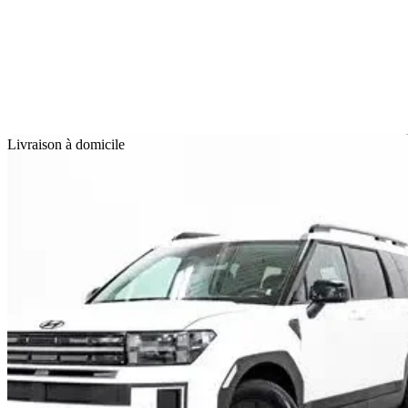
En
Livraison à domicile
2025 Hyundai Santa Fe