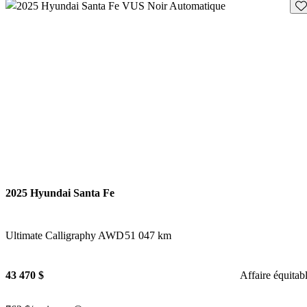
En
2025 Hyundai Santa Fe
Ultimate Calligraphy AWD
51 047 km
43 470 $
Affaire équitab