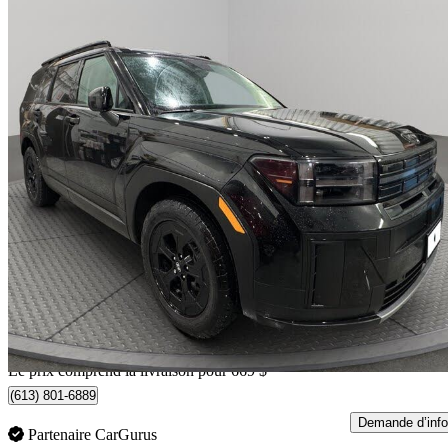
2025 Hyundai Santa Fe
XRT AWD
40 043 km
40 169 $
Bonne affai
705 $/mois env.
Livraison à domicile de Orleans, ON
Le prix comprend la livraison pour 669 $
(613) 801-6889
Demande d’info
Partenaire CarGurus