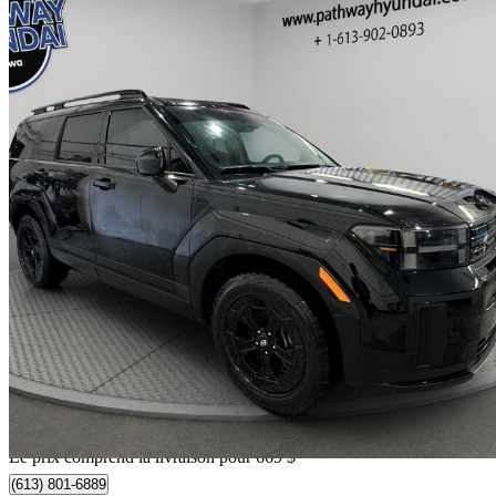
2025 Hyundai Santa Fe
XRT AWD
48 587 km
39 469 $
Bonne affai
692 $/mois env.
Livraison à domicile de Orleans, ON
Le prix comprend la livraison pour 669 $
(613) 801-6889