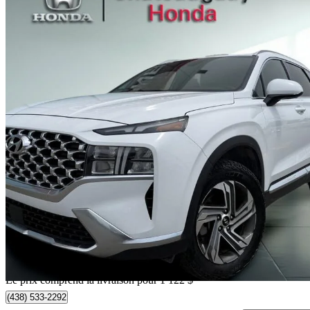
2023 Hyundai Santa Fe
Preferred AWD
71 564 km
28 117 $
Bonne affai
493 $/mois env.
Livraison à domicile de Châteauguay, QC
Le prix comprend la livraison pour 1 122 $
(438) 533-2292