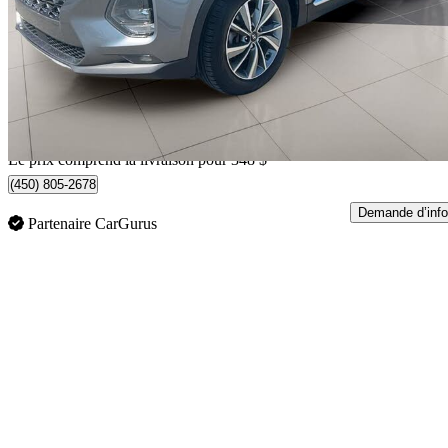
2.4L Preferred AWD with Dark Chrome Accent
101 249 km
17 338 $
Bonne affai
304 $/mois env.
Livraison à domicile de Mirabel, QC
Le prix comprend la livraison pour 348 $
(450) 805-2678
Demande d’info
Partenaire CarGurus