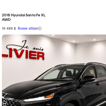
2018 Hyundai Santa Fe XL
AWD
16 489 $
Bonne affaire
En
2020 Hyundai Santa Fe