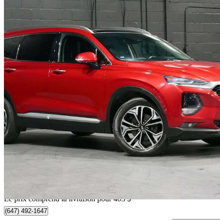
2019 Hyundai Santa Fe
2.0T Ultimate AWD
79 327 km
22 301 $
Bonne affai
391 $/mois env.
Livraison à domicile de Vaughan, ON
Le prix comprend la livraison pour 403 $
(647) 492-1647