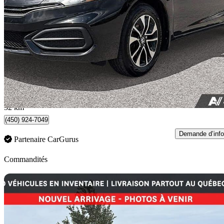
EX
114 230 km
12 344 $
Affaire équitab
217 $/mois env.
Mirabel, QC
32 km
(450) 924-7049
Demande d’info
Partenaire CarGurus
Commandités
En