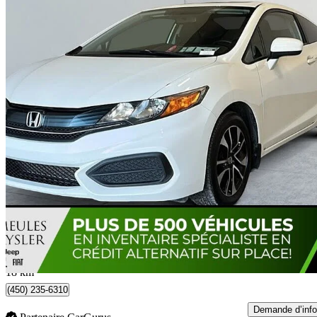
2015 Honda Civic Coupe
EX
110 745 km
10 888 $
Bonne affai
191 $/mois env.
Laval, QC
18 km
(450) 235-6310
Demande d’info