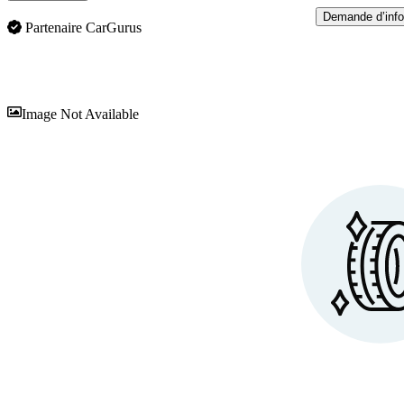
Demande d’info
Partenaire CarGurus
En
Image Not Available