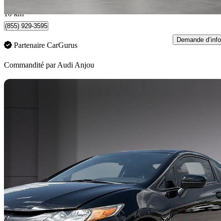
Montréal, QC
10 km
(855) 929-3595
Demande d’info
Partenaire CarGurus
Commandité par
Audi Anjou
En
2015 Honda Civic Coupe