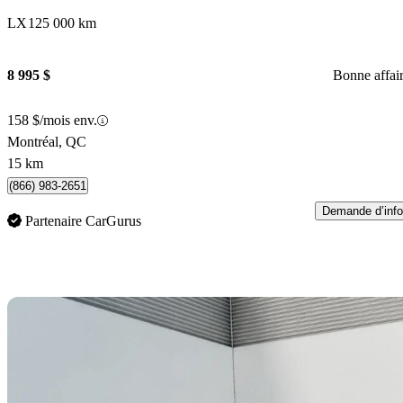
LX
125 000 km
8 995 $
Bonne affai
158 $/mois env.
Montréal, QC
15 km
(866) 983-2651
Demande d’info
Partenaire CarGurus
En