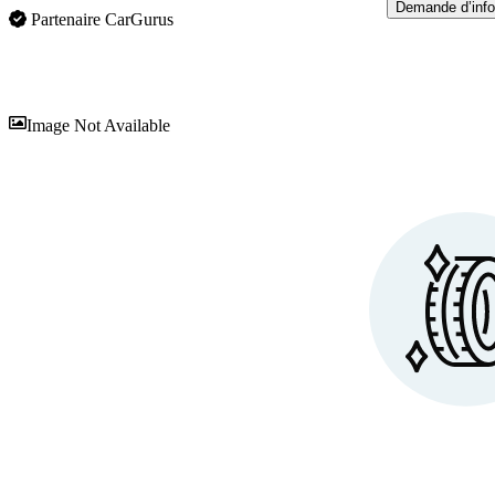
Demande d’info
Partenaire CarGurus
En
Image Not Available