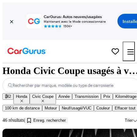
CarGurus: Autos neuves/usagées
Install
Maintenant avec le Mode concessionnaire
150K+
Honda Civic Coupe usagés à vendre près d
Rechercher par marque, modèle ou type de carrosserie
2
Honda
Civic Coupe
Année
Transmission
Prix
Kilométrage
100 km de distance
Moteur
Neuf/usagé/VUC
Couleur
Effacer tout
46 résultats
Enreg. rechercher
Trier
En