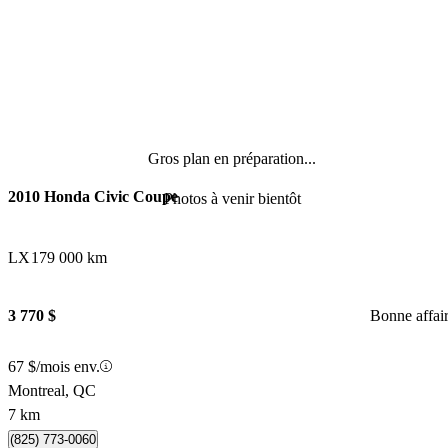
Gros plan en préparation...
2010 Honda Civic Coupe
Photos à venir bientôt
LX
179 000 km
3 770 $
Bonne affai
67 $/mois env.
Montreal, QC
7 km
(825) 773-0060