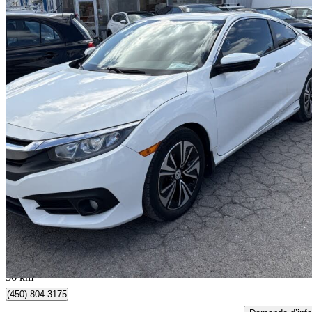
2018 Honda Civic Coupe
EX-T
189 340 km
11 995 $
Bonne affai
211 $/mois env.
Saint-Sulpice, QC
36 km
(450) 804-3175