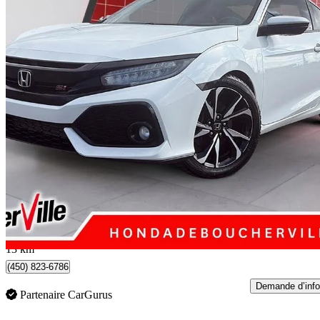
2018 Honda Civic Coupe
Si
132 990 km
18 290 $
Bonne affai
321 $/mois env.
Boucherville, QC
13 km
(450) 823-6786
Demande d’info
Partenaire CarGurus