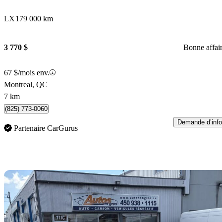
LX
179 000 km
3 770 $
Bonne affai
67 $/mois env.
Montreal, QC
7 km
(825) 773-0060
Demande d’info
Partenaire CarGurus
En