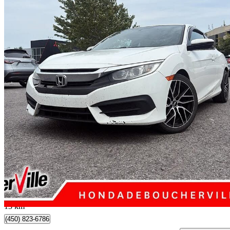
2016 Honda Civic Coupe
LX
170 762 km
7 990 $
Affaire formidab
141 $/mois env.
Boucherville, QC
13 km
(450) 823-6786