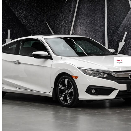
2016 Honda Civic Coupe
Touring
151 868 km
12 995 $
Affaire équitab
228 $/mois env.