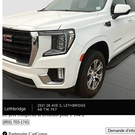
2024 GMC Yukon
SLE 4WD
103 715 km
57 235 $
Affaire équitab
1 004 $/mois env.
Livraison à domicile de Lethbridge, AB
Le prix comprend la livraison pour 1 104 $
(855) 703-1741
Demande d’info
Partenaire CarGurus