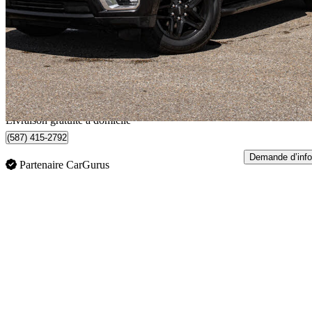
SLE 4WD
134 898 km
48 988 $
Affaire équitab
859 $/mois env.
Livraison à domicile de Sherwood Park, AB
Livraison gratuite à domicile
(587) 415-2792
Demande d’info
Partenaire CarGurus