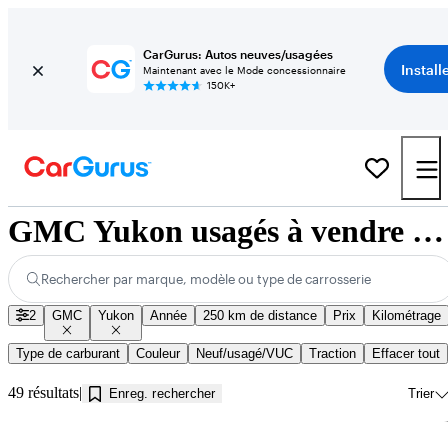
CarGurus: Autos neuves/usagées
Install
Maintenant avec le Mode concessionnaire
150K+
GMC Yukon usagés à vendre près de Kamloops, BC
Rechercher par marque, modèle ou type de carrosserie
2
GMC
Yukon
Année
250 km de distance
Prix
Kilométrage
Type de carburant
Couleur
Neuf/usagé/VUC
Traction
Effacer tout
49 résultats
Enreg. rechercher
Trier
En