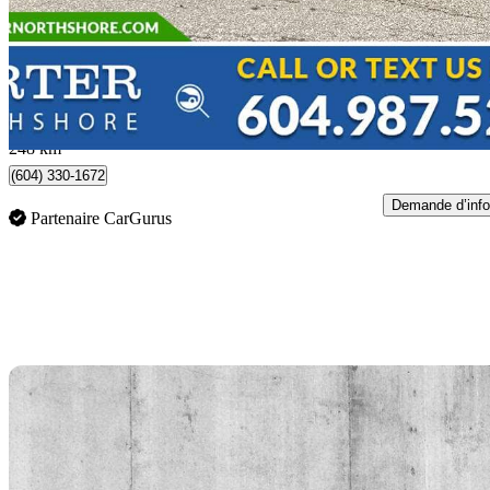
41 900 $
Affaire équitab
735 $/mois env.
North Vancouver, BC
248 km
(604) 330-1672
Demande d’info
Partenaire CarGurus
En