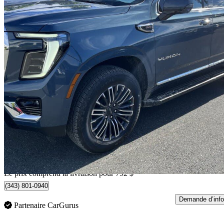
2026 GMC Yukon
Elevation 4WD
1 195 km
97 267 $
Affaire équitab
1 705 $/mois env.
Livraison à domicile de Parksville, BC
Le prix comprend la livraison pour 792 $
(343) 801-0940
Demande d’info
Partenaire CarGurus