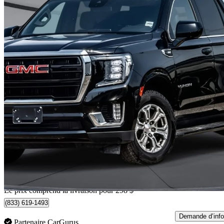
2023 GMC Yukon
SLE 4WD
113 385 km
55 293 $
Affaire équitab
970 $/mois env.
Livraison à domicile de Taber, AB
Le prix comprend la livraison pour 298 $
(833) 619-1493
Demande d’info
Partenaire CarGurus