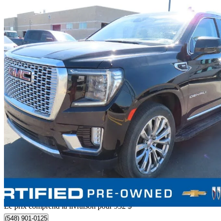
2024 GMC Yukon
Denali 4WD
71 124 km
87 931 $
Affaire équitab
1 542 $/mois env.
Occasion certif
Livraison à domicile de Lethbridge, AB
Le prix comprend la livraison pour 932 $
(548) 901-0125