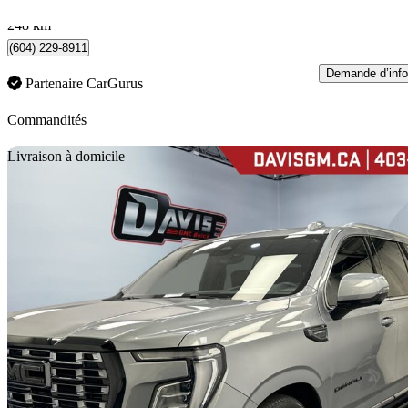
North Vancouver, BC
248 km
(604) 229-8911
Demande d’info
Partenaire CarGurus
Commandités
En
Livraison à domicile
2025 GMC Yukon