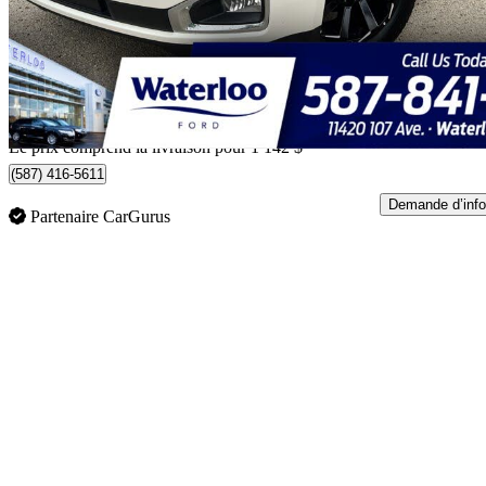
27 642 $
Affaire équitab
485 $/mois env.
Livraison à domicile de Edmonton, AB
Le prix comprend la livraison pour 1 142 $
(587) 416-5611
Demande d’info
Partenaire CarGurus