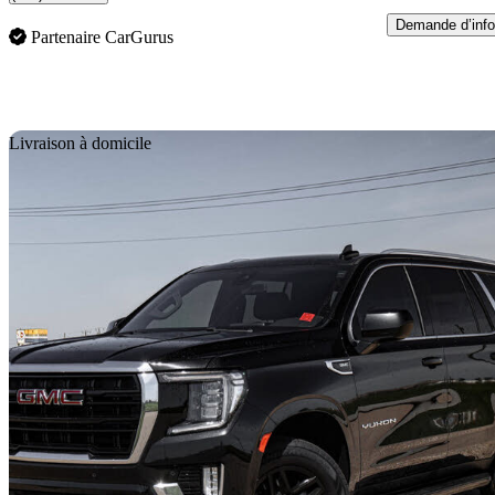
Demande d’info
Partenaire CarGurus
En
Livraison à domicile
2021 GMC Yukon