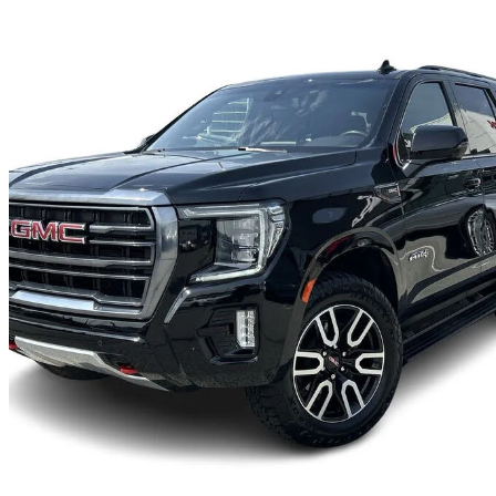
2022 GMC Yukon
AT4 4WD
59 480 km
69 888 $
Affaire équitab
1 226 $/mois env.