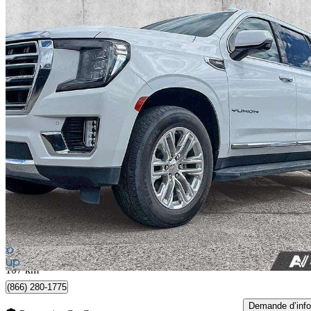
2024 GMC Yukon
SLT 4WD
47 382 km
76 995 $
Affaire équitab
1 350 $/mois env.
Kelowna, BC
107 km
(866) 280-1775
Demande d’info