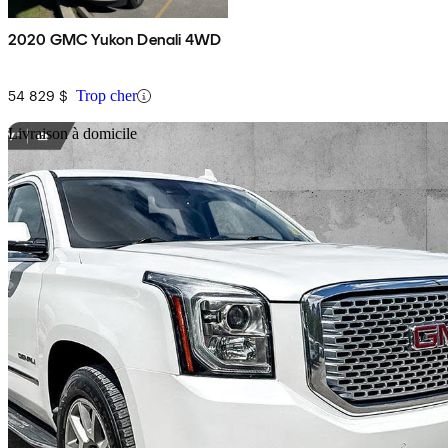
2020 GMC Yukon Denali 4WD
54 829 $
Trop cher
En
Livraison à domicile
2017 GMC Yukon