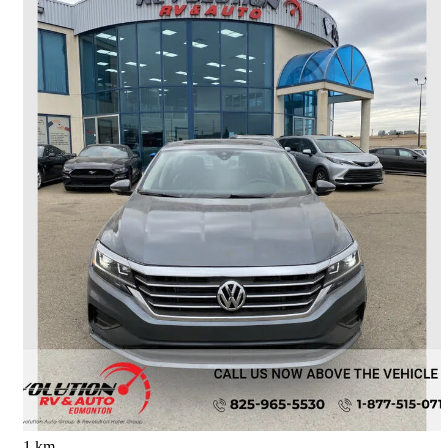
2022 Volkswagen Passat
2.0T Limited Edition FWD
63 000 km
19 999 $
Affaire équitable
351 $/mois env.
Edmonton, AB
1 km