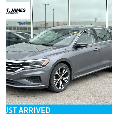
2020 Volkswagen Passat
2.0T SEL FWD
100 502 km
19 250 $
Affaire formidable
338 $/mois env.