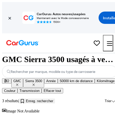
CarGurus: Autos neuves/usagées
Install
Maintenant avec le Mode concessionnaire
150K+
GMC Sierra 3500 usagés à vendre près de Kamloops, BC
Rechercher par marque, modèle ou type de carrosserie
2
GMC
Sierra 3500
Année
50000 km de distance
Kilométrage
Couleur
Transmission
Effacer tout
3 résultats
Enreg. rechercher
Trier
En
Image Not Available