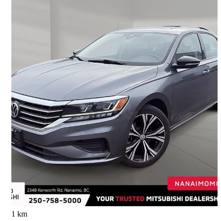
2022 Volkswagen Passat
2.0T Limited Edition FWD
84 953 km
23 704 $
Affaire équitable
416 $/mois env.
Nanaimo, BC
1 km