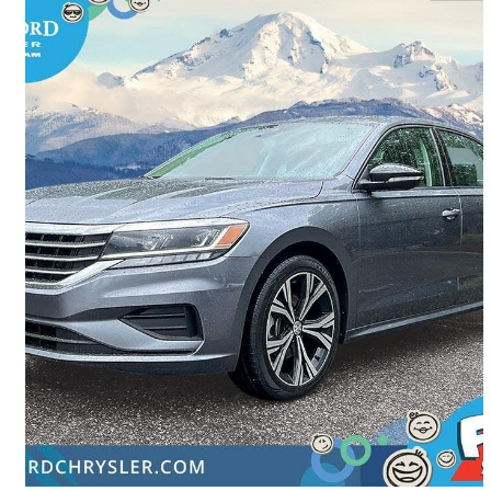
2022 Volkswagen Passat
2.0T Limited Edition FWD
124 155 km
21 998 $
Affaire équitable
386 $/mois env.
Abbotsford, BC