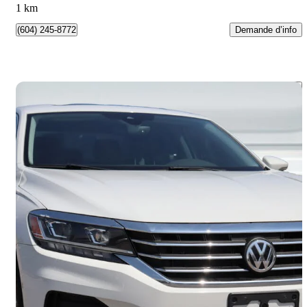
1 km
Demande d’info
(604) 245-8772
Enreg
2020 Volkswagen Passat