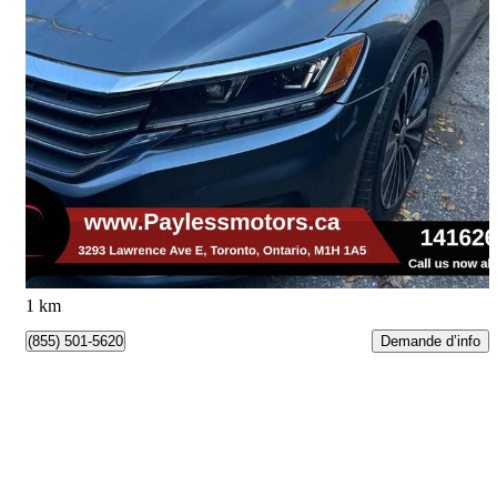
2022 Volkswagen Passat
2.0T Limited Edition FWD
30 047 km
20 900 $
Affaire équitable
367 $/mois env.
Toronto, ON
1 km
Demande d’info
(855) 501-5620