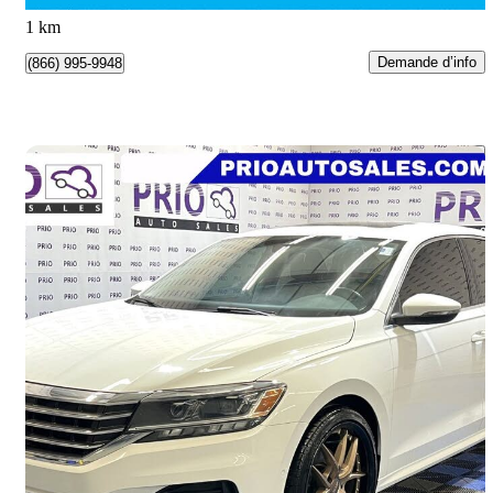
Winnipeg, MB
1 km
Demande d’info
(866) 995-9948
Enreg
2020 Volkswagen Passat