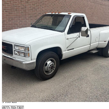
1998 GMC Sierra 3500
2 Dr C3500 SLE Standard Cab LB
545 800 km
8 500 $
Aucune co
149 $/mois env.
Ajax, ON
3 166 km
(877) 703-7307