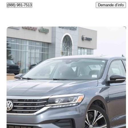
Demande d’info
(888) 981-7513
Enreg
2022 Volkswagen Passat
2.0T Limited Edition FWD
107 204 km