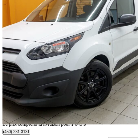
2017 Ford Transit Connect
Cargo XL LWB FWD with Rear Cargo Doors
126 917 km
19 540 $
Affaire équitab
343 $/mois env.
Livraison à domicile de Mirabel, QC
Le prix comprend la livraison pour 1 045 $
(450) 231-3131