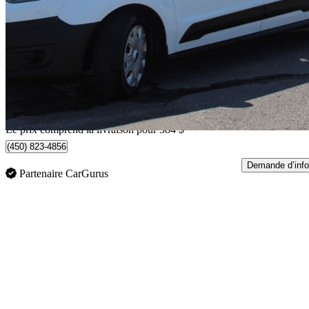
Cargo XL LWB FWD with Rear Cargo Doors
114 247 km
26 379 $
Bonne affai
463 $/mois env.
Livraison à domicile de Saint-Rémi, QC
Le prix comprend la livraison pour 384 $
(450) 823-4856
Demande d’info
Partenaire CarGurus