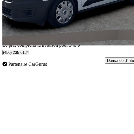
16 339 $
Affaire équitab
287 $/mois env.
Livraison à domicile de Mirabel, QC
Le prix comprend la livraison pour 348 $
(450) 235-6134
Demande d’info
Partenaire CarGurus