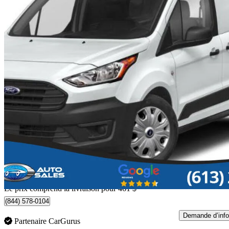
2019 Ford Transit Connect
Cargo XL LWB FWD
93 081 km
Aucun prix annoncé
Aucune co
Livraison à domicile de Ottawa, ON
Le prix comprend la livraison pour 461 $
(844) 578-0104
Demande d’info
Partenaire CarGurus