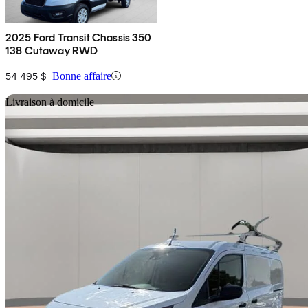
2025 Ford Transit Chassis 350
138 Cutaway RWD
54 495 $
Bonne affaire
En
Livraison à domicile
2022 Ford Transit Connect