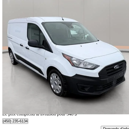
2022 Ford Transit Connect
Cargo XL LWB FWD with Rear Cargo Doors
196 470 km
22 339 $
Affaire équitab
392 $/mois env.
Livraison à domicile de Mirabel, QC
Le prix comprend la livraison pour 348 $
(450) 235-6134
Demande d’info