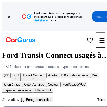
CarGurus: Autos neuves/usagées
Install
Maintenant avec le Mode concessionnaire
150K+
Ford Transit Connect usagés à vendre près d
Rechercher par marque, modèle ou type de carrosserie
2
Ford
Transit Connect
Année
250 km de distance
Prix
Kilométrage
Cote d’affaires
Couleur
Neuf/usagé/VUC
Type de carrosserie
Effacer tout
25 résultats
Enreg. rechercher
Trier