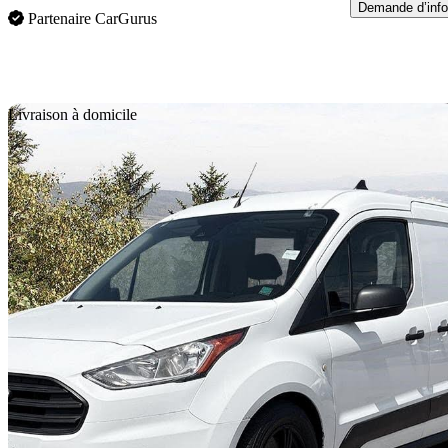
Demande d’info
Partenaire CarGurus
En
Livraison à domicile
2020 Ford Transit Connect