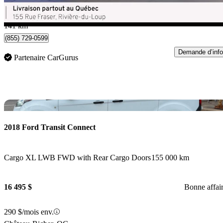
433 $/mois env.
Rivière-du-Loup, QC
141 km
(855) 729-0599
Demande d’info
Partenaire CarGurus
En
2018 Ford Transit Connect
Cargo XL LWB FWD with Rear Cargo Doors
155 000 km
16 495 $
Bonne affai
290 $/mois env.