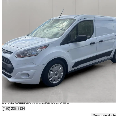
2016 Ford Transit Connect
Cargo XLT LWB FWD with Rear Cargo Doors
223 576 km
14 339 $
Affaire équitab
252 $/mois env.
Livraison à domicile de Mirabel, QC
Le prix comprend la livraison pour 348 $
(450) 235-6134
Demande d’info