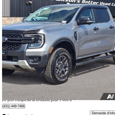
2024 Ford Ranger
XLT SuperCrew 4WD
25 000 km
46 788 $
Affaire équitab
821 $/mois env.
Livraison à domicile de Guelph, ON
Le prix comprend la livraison pour 1 000 $
(431) 449-7466
Demande d’info