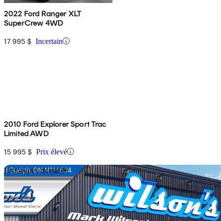
2022 Ford Ranger XLT
SuperCrew 4WD
17 995 $
Incertain
2010 Ford Explorer Sport Trac
Limited AWD
15 995 $
Prix élevé
En
Livraison à domicile