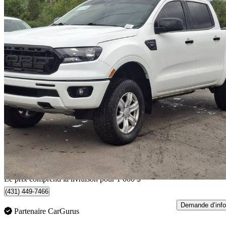
2020 Ford Ranger
XLT SuperCrew 4WD
103 695 km
31 988 $
Affaire équitab
561 $/mois env.
Livraison à domicile de Guelph, ON
Le prix comprend la livraison pour 1 000 $
(431) 449-7466
Demande d’info
Partenaire CarGurus