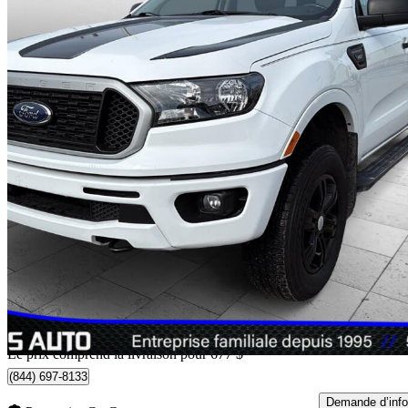
2020 Ford Ranger
XLT SuperCrew 4WD
114 783 km
29 652 $
Bonne affai
520 $/mois env.
Livraison à domicile de Montréal-Est, QC
Le prix comprend la livraison pour 677 $
(844) 697-8133
Demande d’info