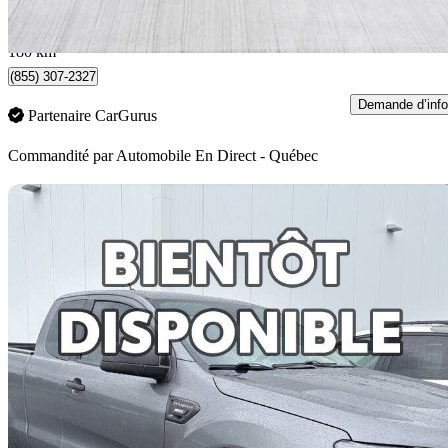
509 $/mois env.
Québec, QC
180 km
(855) 307-2327
Demande d’info
Partenaire CarGurus
Commandité par
Automobile En Direct - Québec
En