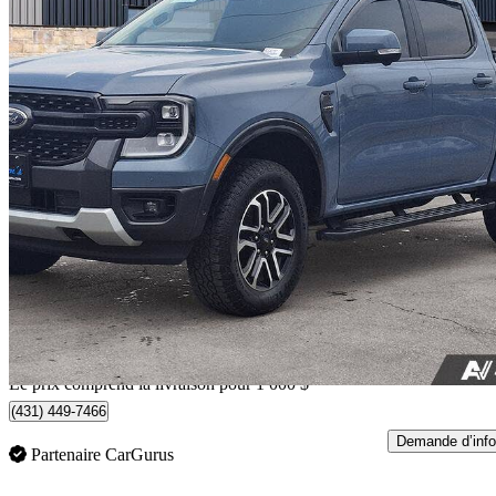
2024 Ford Ranger
Lariat SuperCrew 4WD
35 000 km
50 998 $
Affaire équitab
894 $/mois env.
Livraison à domicile de Guelph, ON
Le prix comprend la livraison pour 1 000 $
(431) 449-7466
Demande d’info
Partenaire CarGurus