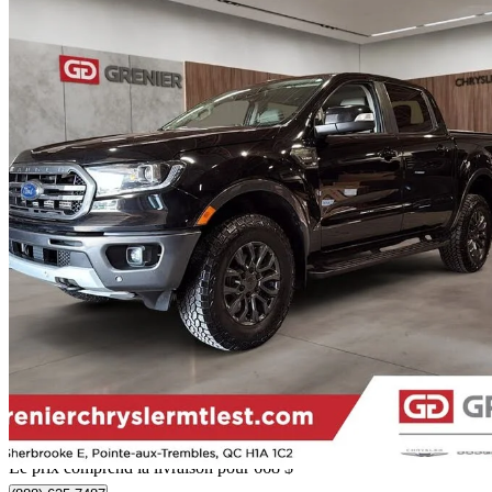
2019 Ford Ranger
Lariat SuperCrew 4WD
105 000 km
28 963 $
Affaire formidab
508 $/mois env.
Livraison à domicile de Pointe-aux-trembles, QC
Le prix comprend la livraison pour 668 $