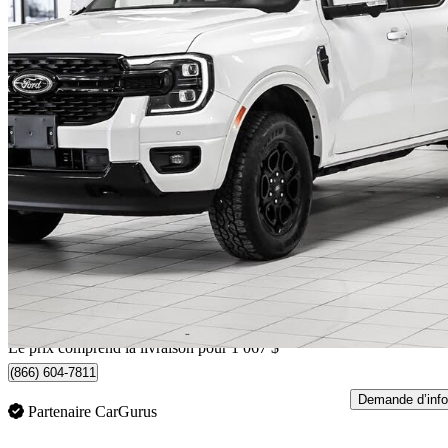
2025 Ford Ranger
Lariat SuperCrew 4WD
13 811 km
52 557 $
Bonne affai
922 $/mois env.
Livraison à domicile de Brossard, QC
Le prix comprend la livraison pour 1 067 $
(866) 604-7811
Demande d’info
Partenaire CarGurus