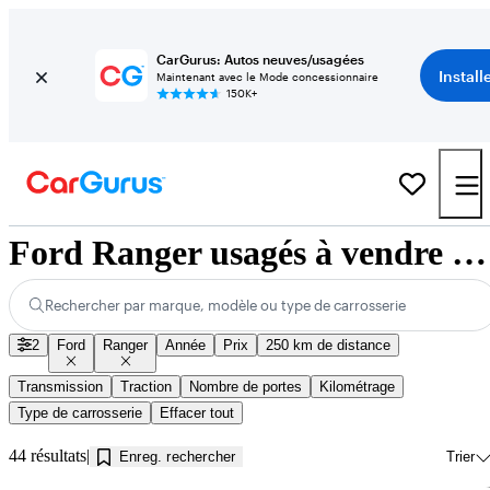
CarGurus: Autos neuves/usagées
Install
Maintenant avec le Mode concessionnaire
150K+
Ford Ranger usagés à vendre près de Jonquière, QC
Rechercher par marque, modèle ou type de carrosserie
2
Ford
Ranger
Année
Prix
250 km de distance
Transmission
Traction
Nombre de portes
Kilométrage
Type de carrosserie
Effacer tout
44 résultats
Enreg. rechercher
Trier