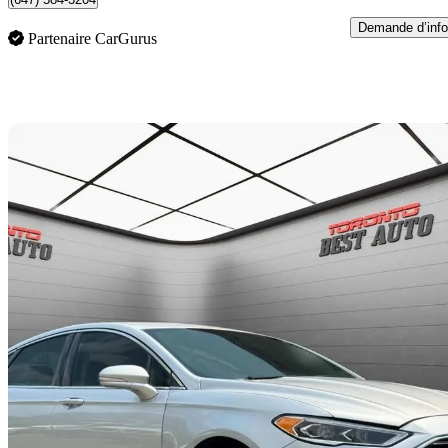
Demande d’info
Partenaire CarGurus
En
2017 Ford Fusion Hybrid