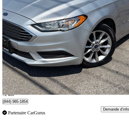
2017 Ford Fusion Hybrid
S FWD
168 000 km
10 499 $
Affaire équitab
185 $/mois env.
Brampton, ON
72 km
(844) 985-1854
Demande d’info
Partenaire CarGurus