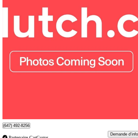
2020 Ford Fusion Hybrid
SE FWD
93 545 km
16 190 $
Bonne affai
284 $/mois env.
79 km
(647) 492-8256
Demande d’info
Partenaire CarGurus