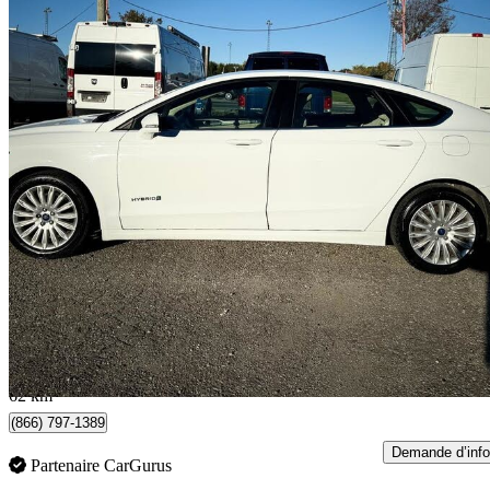
2014 Ford Fusion Hybrid
SE FWD
163 878 km
8 999 $
Affaire équitab
158 $/mois env.
Caledon Village, ON
62 km
(866) 797-1389
Demande d’info
Partenaire CarGurus