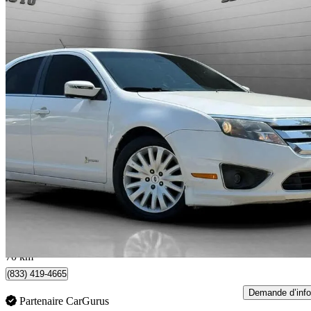
2011 Ford Fusion Hybrid
FWD
243 000 km
4 999 $
Affaire équitab
88 $/mois env.
North York, ON
70 km
(833) 419-4665
Demande d’info
Partenaire CarGurus