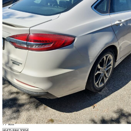
2020 Ford Fusion Hybrid
Titanium FWD
165 093 km
13 995 $
Bonne affai
246 $/mois env.
Toronto, ON
77 km
(647) 584-3204