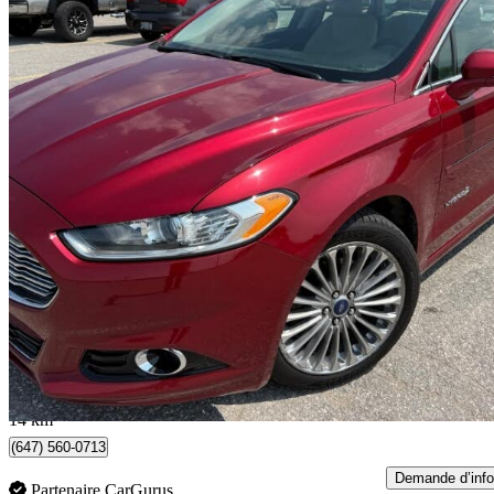
2014 Ford Fusion Hybrid
Titanium FWD
112 804 km
9 999 $
Bonne affai
176 $/mois env.
Oro-Medonte, ON
14 km
(647) 560-0713
Demande d’info
Partenaire CarGurus