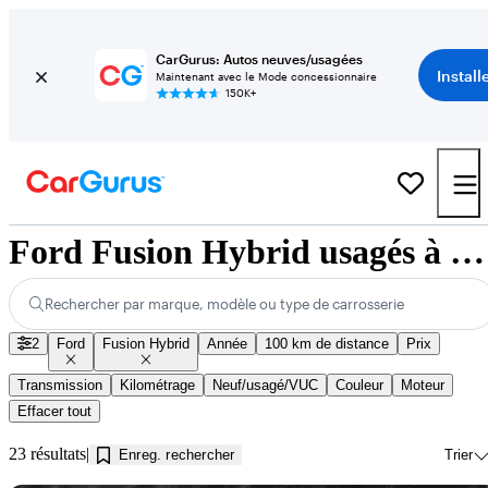
CarGurus: Autos neuves/usagées
Install
Maintenant avec le Mode concessionnaire
150K+
Ford Fusion Hybrid usagés à vendre près de Innisfil, ON
Rechercher par marque, modèle ou type de carrosserie
2
Ford
Fusion Hybrid
Année
100 km de distance
Prix
Transmission
Kilométrage
Neuf/usagé/VUC
Couleur
Moteur
Effacer tout
23 résultats
Enreg. rechercher
Trier