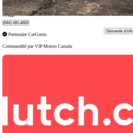
334 $/mois env.
Brampton, ON
71 km
(844) 491-4683
Demande d’info
Partenaire CarGurus
Commandité par
VIP Motors Canada
En