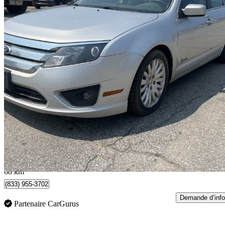
2011 Ford Fusion Hybrid
FWD
246 100 km
4 995 $
Affaire équitab
88 $/mois env.
North York, ON
68 km
(833) 955-3702
Demande d’info
Partenaire CarGurus