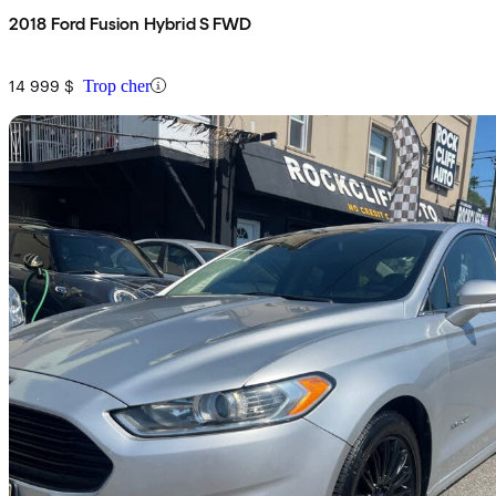
2018 Ford Fusion Hybrid S FWD
14 999 $
Trop cher
En
2014 Ford Fusion Hybrid