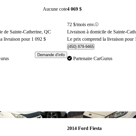
Aucune cote
4 069 $
72 $/mois env.
le de Sainte-Catherine, QC
Livraison à domicile de Sainte-Cat
a livraison pour 1 092 $
Le prix comprend la livraison pour 
(450) 879-9465
Demande d’info
Gurus
Partenaire CarGurus
Enregistrer cette annonce
2014 Ford Fiesta