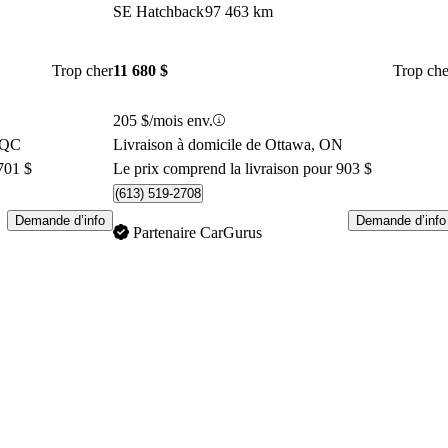
SE Hatchback
97 463 km
Trop cher
11 680 $
Trop che
205 $/mois env.
, QC
Livraison à domicile de Ottawa, ON
701 $
Le prix comprend la livraison pour 903 $
(613) 519-2708
Demande d’info
Demande d’info
Partenaire CarGurus