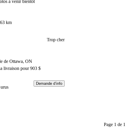
otos à venir bientôt
463 km
Trop cher
ile de Ottawa, ON
a livraison pour 903 $
Demande d’info
Gurus
Page 1 de 1