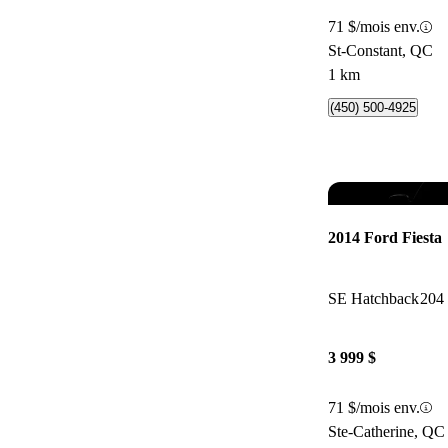
71 $/mois env.
St-Constant, QC
1 km
(450) 500-4925
2014 Ford Fiesta
SE Hatchback
204
3 999 $
71 $/mois env.
Ste-Catherine, QC