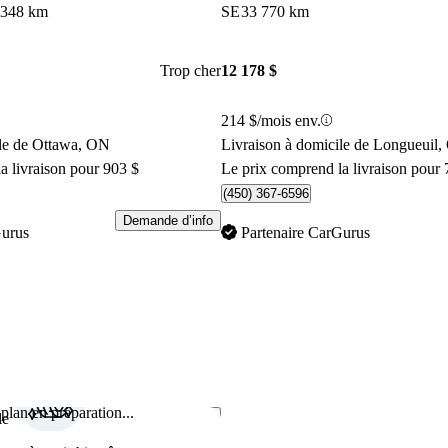
 348 km
SE
33 770 km
Trop cher
12 178 $
214 $/mois env.
ile de Ottawa, ON
Livraison à domicile de Longueuil
a livraison pour 903 $
Le prix comprend la livraison pour 
(450) 367-6596
Demande d’info
Gurus
Partenaire CarGurus
plan en préparation...
Enregistrer cette annonce
le