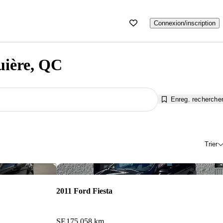
Connexion/inscription
uière, QC
Enreg. recherche
Trier
Enregistrer cette annonce
Enr
2011 Ford Fiesta
SE
175 058 km