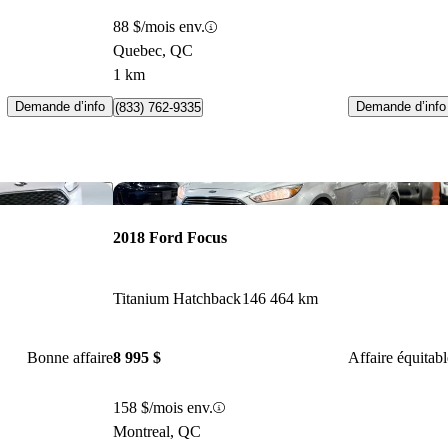
88 $/mois env.
Quebec, QC
1 km
Demande d’info
Demande d’info
(833) 762-9335
Enregistrer cette annonce
Enr
2018 Ford Focus
Titanium Hatchback
146 464 km
Bonne affaire
8 995 $
Affaire équitabl
158 $/mois env.
Montreal, QC