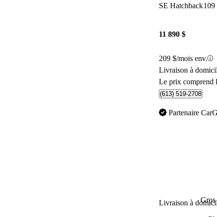
SE Hatchback
109
11 890 $
209 $/mois env.
Livraison à domic
Le prix comprend l
(613) 519-2708
Partenaire Car
Gros 
Livraison à domici