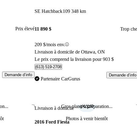
SE Hatchback
109 348 km
Prix élevé
11 890 $
Trop che
209 $/mois env.
Livraison à domicile de Ottawa, ON
Le prix comprend la livraison pour 903 $
(613) 519-2708
Demande d’info
Demande d’info
Partenaire CarGurus
on...
Gros plan en préparation...
Enregistrer cette annonce
Enr
Livraison à domicile
ôt
Photos à venir bientôt
2016 Ford Fiesta