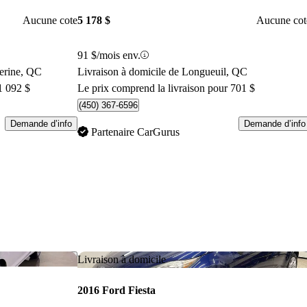
Aucune cote
5 178 $
Aucune cot
91 $/mois env.
herine, QC
Livraison à domicile de Longueuil, QC
1 092 $
Le prix comprend la livraison pour 701 $
(450) 367-6596
Demande d’info
Demande d’info
Partenaire CarGurus
Enregistrer cette annonce
Enr
Livraison à domicile
2016 Ford Fiesta