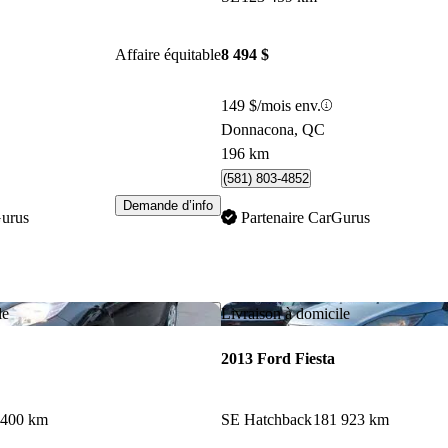
Affaire équitable
8 494 $
149 $/mois env.
Donnacona, QC
196 km
(581) 803-4852
Demande d’info
Gurus
Partenaire CarGurus
Enregistrer cette annonce
le
Livraison à domicile
2013 Ford Fiesta
 400 km
SE Hatchback
181 923 km