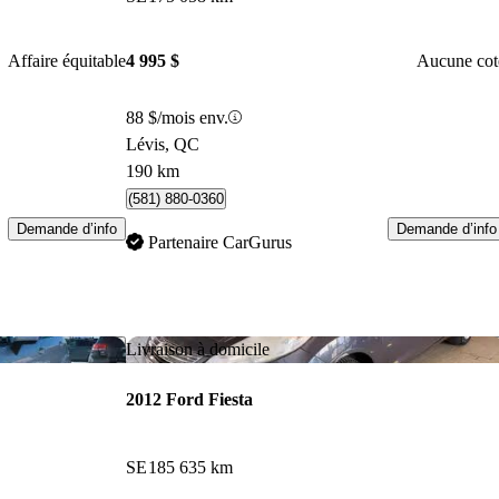
Affaire équitable
4 995 $
Aucune cot
88 $/mois env.
Lévis, QC
190 km
(581) 880-0360
Demande d’info
Demande d’info
Partenaire CarGurus
Enregistrer cette annonce
Enr
Livraison à domicile
2012 Ford Fiesta
SE
185 635 km