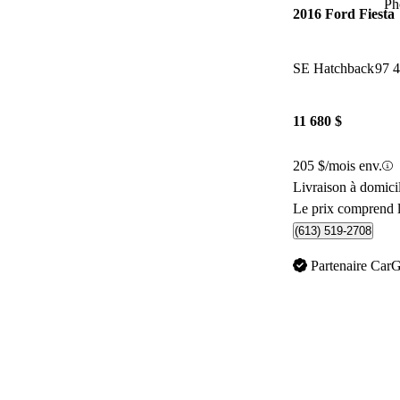
Ph
2016 Ford Fiesta
SE Hatchback
97 
11 680 $
205 $/mois env.
Livraison à domic
Le prix comprend l
(613) 519-2708
Partenaire Car