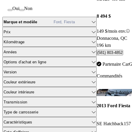
Oui
Non
8 494 $
Marque et modèle
Ford, Fiesta
149 $/mois env.
Prix
Donnacona, QC
Kilométrage
196 km
Années
(581) 803-4852
Options d’achat en ligne
Partenaire Car
Version
Commandités
Couleur extérieure
Couleur intérieure
Livraison à domici
Transmission
2013 Ford Fiesta
Type de carrosserie
Caractéristiques
SE Hatchback
157