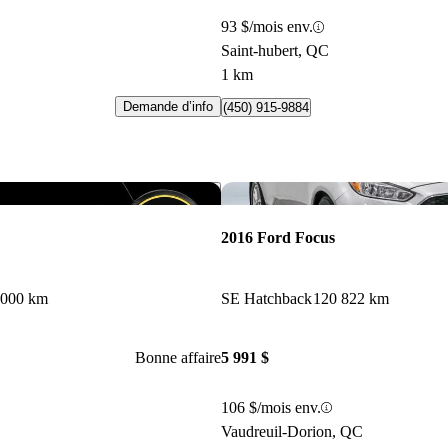
93 $/mois env.
Saint-hubert, QC
1 km
Demande d’info
(450) 915-9884
Enregistrer cette annonce
2016 Ford Focus
 000 km
SE Hatchback
120 822 km
Bonne affaire
5 991 $
106 $/mois env.
Vaudreuil-Dorion, QC