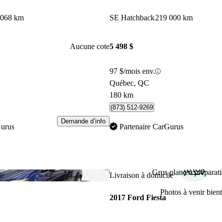
 068 km
SE Hatchback
219 000 km
Aucune cote
5 498 $
97 $/mois env.
Québec, QC
180 km
(873) 512-9269
Demande d’info
Gurus
Partenaire CarGurus
Gros plan en préparati
Enregistrer cette annonce
le
Livraison à domicile
Photos à venir bient
2017 Ford Fiesta