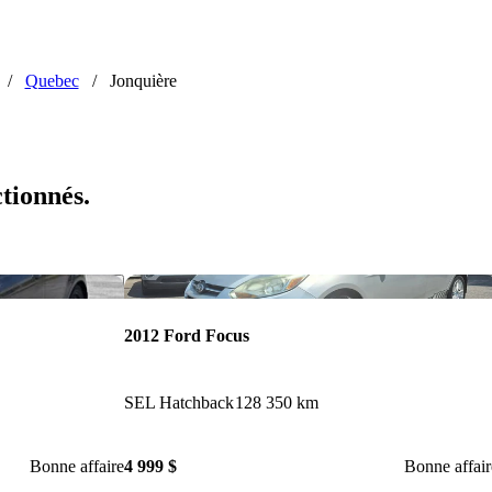
/
Quebec
/
Jonquière
ctionnés.
Enregistrer cette annonce
Enr
2012 Ford Focus
SEL Hatchback
128 350 km
Bonne affaire
4 999 $
Bonne affair