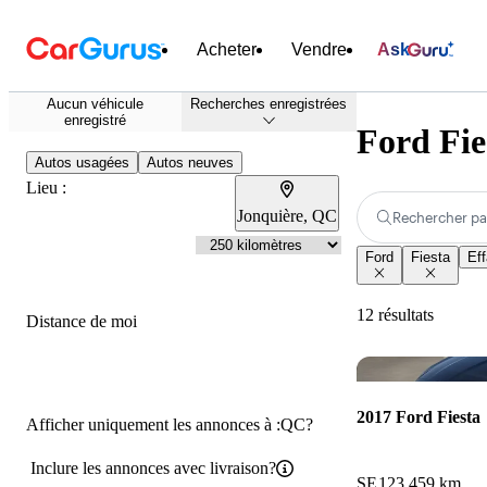
Acheter
Vendre
Ask
Aucun véhicule
Recherches enregistrées
enregistré
Ford Fie
Autos usagées
Autos neuves
Lieu :
Jonquière, QC
Rechercher pa
Ford
Fiesta
Eff
12 résultats
Distance de moi
2017 Ford Fiesta
Afficher uniquement les annonces à :QC?
Inclure les annonces avec livraison?
SE
123 459 km