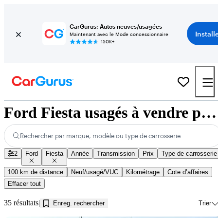
CarGurus: Autos neuves/usagées
Install
Maintenant avec le Mode concessionnaire
150K+
Ford Fiesta usagés à vendre près de Innisfil, ON
Rechercher par marque, modèle ou type de carrosserie
2
Ford
Fiesta
Année
Transmission
Prix
Type de carrosserie
100 km de distance
Neuf/usagé/VUC
Kilométrage
Cote d’affaires
Effacer tout
35 résultats
Enreg. rechercher
Trier