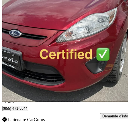
2013 Ford Fiesta
SE Hatchback
167 588 km
6 200 $
Affaire équitab
109 $/mois env.
Whitchurch-Stouffville, ON
47 km
(855) 471-3544
Demande d’info
Partenaire CarGurus