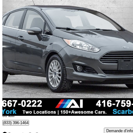
2015 Ford Fiesta
Titanium Hatchback
94 828 km
8 980 $
Affaire équitab
158 $/mois env.
North York, ON
61 km
(833) 396-1464
Demande d’info