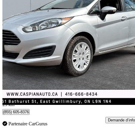
2014 Ford Fiesta
SE Hatchback
182 490 km
6 498 $
Affaire équitab
114 $/mois env.
Holland Landing, ON
23 km
(855) 605-8376
Demande d’info
Partenaire CarGurus