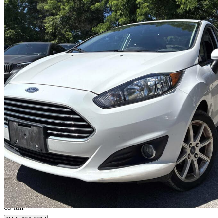
2014 Ford Fiesta
ST
72 016 km
6 499 $
Affaire formidab
114 $/mois env.
Toronto, ON
69 km