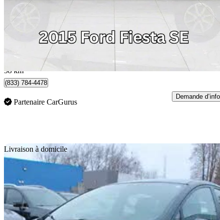
6 488 $
Bonne affai
114 $/mois env.
Concord, ON
58 km
(833) 784-4478
Demande d’info
Partenaire CarGurus
En
Livraison à domicile