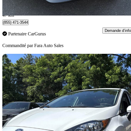
136 $/mois env.
Whitchurch-Stouffville, ON
47 km
(855) 471-3544
Demande d’info
Partenaire CarGurus
Commandité par
Fara Auto Sales
En