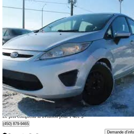
2013 Ford Fiesta
SE Hatchback
181 923 km
4 458 $
Bonne affai
79 $/mois env.
Livraison à domicile de Sainte-Catherine, QC
Le prix comprend la livraison pour 1 481 $
(450) 879-9465
Demande d’info