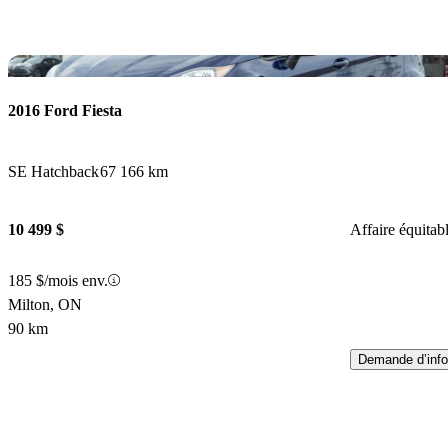
En
2016 Ford Fiesta
SE Hatchback
67 166 km
10 499 $
Affaire équitab
185 $/mois env.
Milton, ON
90 km
Demande d’info