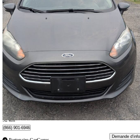
2017 Ford Fiesta
SE
147 474 km
6 999 $
Affaire formidab
123 $/mois env.
Milton, ON
92 km
(866) 901-6946
Demande d’info
Partenaire CarGurus