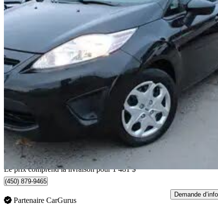
2013 Ford Fiesta
SE Hatchback
157 400 km
6 458 $
Affaire équitab
114 $/mois env.
Livraison à domicile de Sainte-Catherine, QC
Le prix comprend la livraison pour 1 481 $
(450) 879-9465
Demande d’info
Partenaire CarGurus