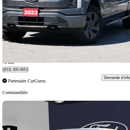
Lariat SuperCrew AWD
65 379 km
61 990 $
Affaire équitab
1 087 $/mois env.
Toronto, ON
70 km
(833) 305-0653
Demande d’info
Partenaire CarGurus
Commandités
En