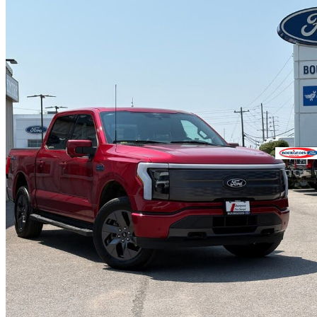
2024 Ford F-150 Lightning
Lariat SuperCrew AWD
81 188 km
70 995 $
Bonne affai
1 245 $/mois env.