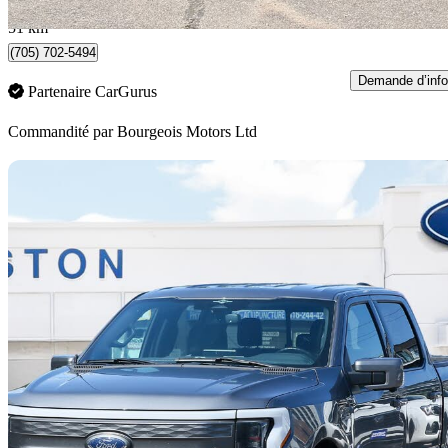
Midland, ON
51 km
(705) 702-5494
Demande d’info
Partenaire CarGurus
Commandité par
Bourgeois Motors Ltd
En
2023 Ford F-150 Lightning