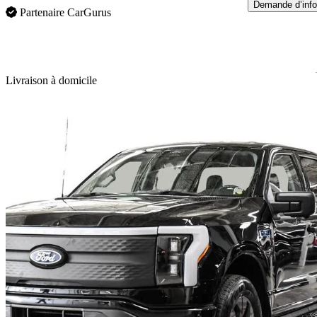
Demande d’info
Partenaire CarGurus
En
Livraison à domicile
2024 Ford F-150 Lightning