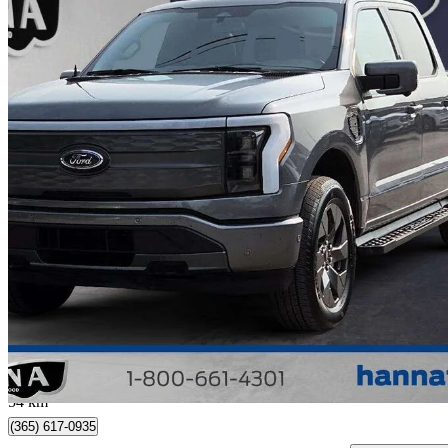
2023 Ford F-150 Lightning
Lariat SuperCrew AWD
72 601 km
57 488 $
Affaire formidab
1 008 $/mois env.
Collingwood, ON
54 km
(365) 617-0935