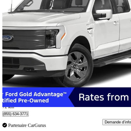
2023 Ford F-150 Lightning
Lariat SuperCrew AWD
68 088 km
64 900 $
Bonne affai
1 138 $/mois env.
Whitby, ON
72 km
(855) 634-3771
Demande d’info
Partenaire CarGurus