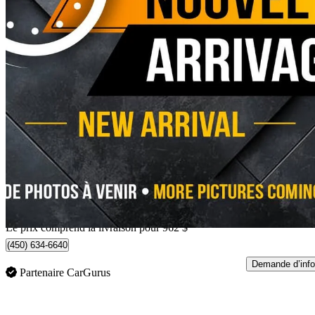
2024 Ford F-150 Lightning
Flash SuperCrew AWD
46 886 km
69 951 $
Bonne affai
1 227 $/mois env.
Livraison à domicile de Châteauguay, QC
Le prix comprend la livraison pour 962 $
(450) 634-6640
Demande d’info
Partenaire CarGurus