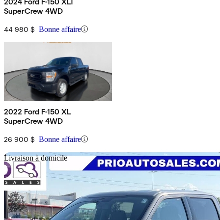
2024 Ford F-150 XLT
SuperCrew 4WD
44 980 $
Bonne affaire
2022 Ford F-150 XL
SuperCrew 4WD
26 900 $
Bonne affaire
En
Livraison à domicile