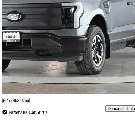
2024 Ford F-150 Lightning
Pro SuperCrew AWD
27 563 km
54 990 $
Bonne affai
964 $/mois env.
79 km
(647) 492-8256
Demande d’info
Partenaire CarGurus