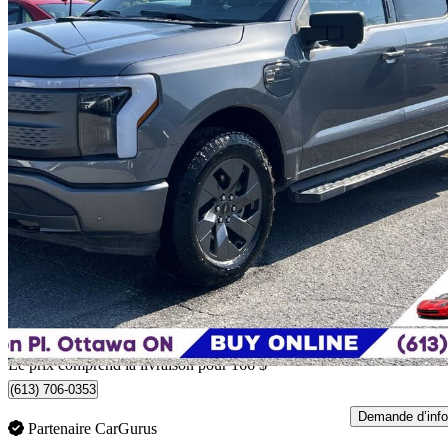
2023 Ford F-150 Lightning
XLT SuperCrew AWD
31 214 km
58 661 $
Bonne affai
1 029 $/mois env.
Livraison à domicile de Ottawa, ON
Le prix comprend la livraison pour 166 $
(613) 706-0353
Demande d’info
Partenaire CarGurus