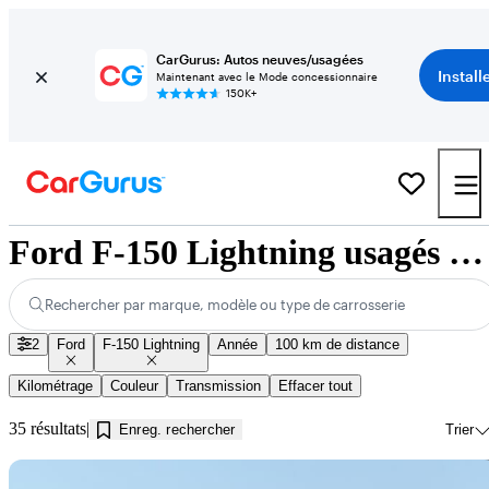
CarGurus: Autos neuves/usagées
Install
Maintenant avec le Mode concessionnaire
150K+
Ford F-150 Lightning usagés à vendre près de Innisfil, ON
Rechercher par marque, modèle ou type de carrosserie
2
Ford
F-150 Lightning
Année
100 km de distance
Kilométrage
Couleur
Transmission
Effacer tout
35 résultats
Enreg. rechercher
Trier
En