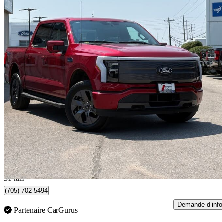
2024 Ford F-150 Lightning
Lariat SuperCrew AWD
81 188 km
70 995 $
Bonne affai
1 245 $/mois env.
Midland, ON
51 km
(705) 702-5494
Demande d’info
Partenaire CarGurus