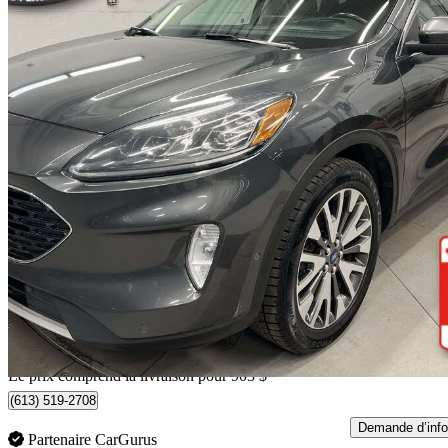
2020 Ford Escape Hybrid
Titanium AWD
105 876 km
21 535 $
Affaire équitab
378 $/mois env.
Livraison à domicile de Ottawa, ON
Le prix comprend la livraison pour 903 $
(613) 519-2708
Demande d’info
Partenaire CarGurus