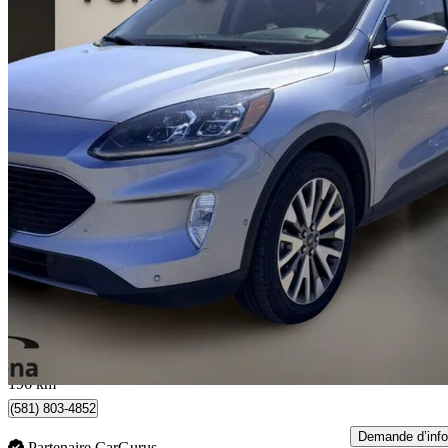
2022 Ford Escape Hybrid
Titanium AWD
90 585 km
22 494 $
Bonne affai
395 $/mois env.
Donnacona, QC
196 km
(581) 803-4852
Demande d’info
Partenaire CarGurus