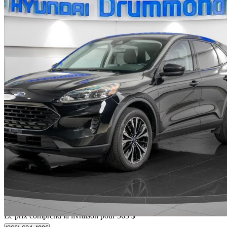
2022 Ford Escape Hybrid
SE AWD
81 415 km
22 054 $
Bonne affai
387 $/mois env.
Livraison à domicile de Drummondville, QC
Le prix comprend la livraison pour 565 $