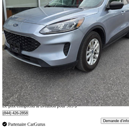
2022 Ford Escape Hybrid
SE FWD
65 587 km
20 688 $
Bonne affai
363 $/mois env.
Livraison à domicile de Ottawa, ON
Le prix comprend la livraison pour 903 $
(844) 426-2858
Demande d’info
Partenaire CarGurus