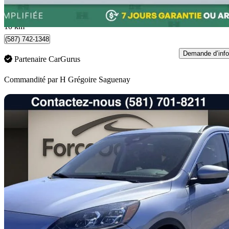
439 $/mois env.
Chicoutimi, QC
10 km
(587) 742-1348
Demande d’info
Partenaire CarGurus
Commandité par
H Grégoire Saguenay
En