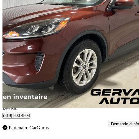
2021 Ford Escape Hybrid
SE AWD
64 425 km
20 495 $
Bonne affai
360 $/mois env.
Trois-Rivières, QC
244 km
(819) 800-4808
Demande d’info
Partenaire CarGurus