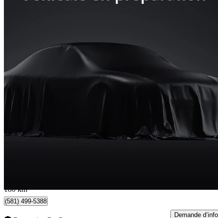
2023 Ford Escape Hybrid
ST-Line Elite AWD
20 397 km
31 991 $
Bonne affai
561 $/mois env.
Lévis, QC
180 km
(581) 499-5388
Demande d’info