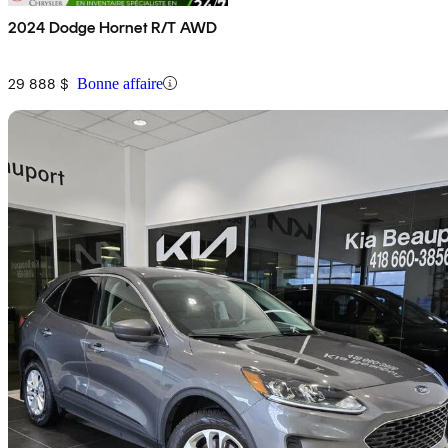
2024 Dodge Hornet R/T AWD
29 888 $
Bonne affaire
En
2022 Ford Escape Hybrid