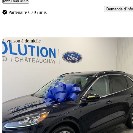
(866) 604-4906
Demande d’info
Partenaire CarGurus
En
Livraison à domicile
2021 Ford Escape Hybrid