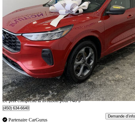
2023 Ford Escape Hybrid
ST-Line AWD
63 305 km
27 737 $
Affaire équitab
487 $/mois env.
Livraison à domicile de Châteauguay, QC
Le prix comprend la livraison pour 748 $
(450) 634-6640
Demande d’info
Partenaire CarGurus