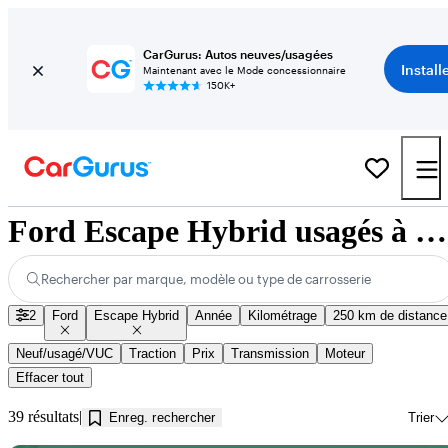
CarGurus: Autos neuves/usagées
Install
Maintenant avec le Mode concessionnaire
150K+
Ford Escape Hybrid usagés à vendre près de Jonquière, QC
Rechercher par marque, modèle ou type de carrosserie
2
Ford
Escape Hybrid
Année
Kilométrage
250 km de distance
Neuf/usagé/VUC
Traction
Prix
Transmission
Moteur
Effacer tout
39 résultats
Enreg. rechercher
Trier