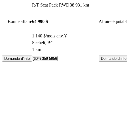
R/T Scat Pack RWD
38 931 km
Bonne affaire
64 990 $
Affaire équitabl
1 140 $/mois env.
Sechelt, BC
1 km
Demande d’info
Demande d’info
(604) 359-5956