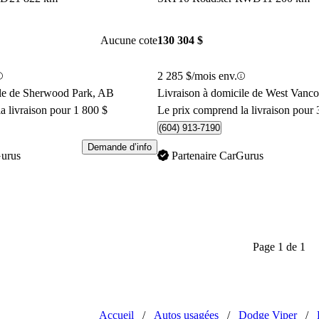
Aucune cote
130 304 $
2 285 $/mois env.
ile de Sherwood Park, AB
Livraison à domicile de West Vanc
a livraison pour 1 800 $
Le prix comprend la livraison pour 
(604) 913-7190
Demande d’info
Gurus
Partenaire CarGurus
Page 1 de 1
Accueil
/
Autos usagées
/
Dodge Viper
/