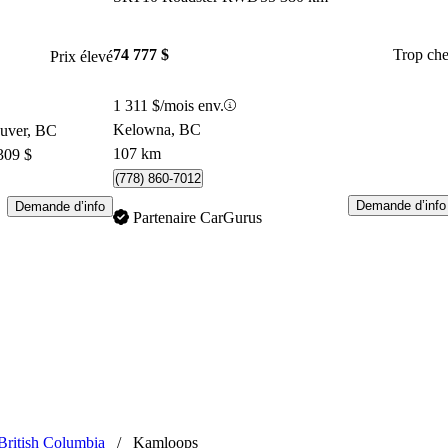
74 777 $
Trop che
Prix élevé
1 311 $/mois env.
Kelowna, BC
ouver, BC
107 km
309 $
(778) 860-7012
Demande d’info
Demande d’info
Partenaire CarGurus
British Columbia
/
Kamloops