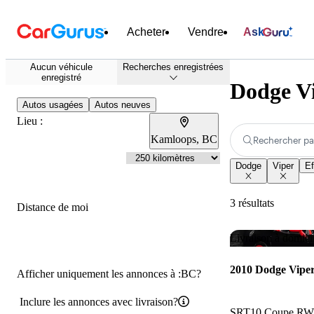
Acheter
Vendre
Ask
Aucun véhicule
Recherches enregistrées
enregistré
Dodge Vi
Autos usagées
Autos neuves
Lieu :
Kamloops, BC
Rechercher pa
Dodge
Viper
Ef
3 résultats
Distance de moi
Livraison à domici
2010 Dodge Vipe
Afficher uniquement les annonces à :BC?
Inclure les annonces avec livraison?
SRT10 Coupe R