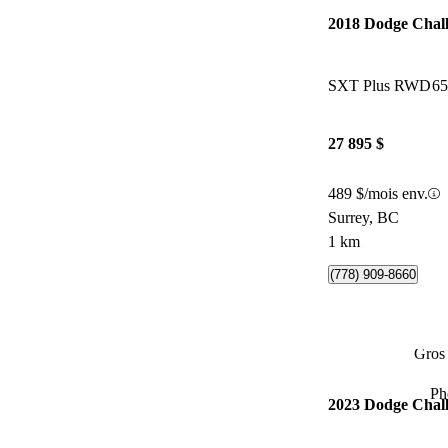
2018 Dodge Chal
SXT Plus RWD
65
27 895 $
489 $/mois env.
Surrey, BC
1 km
(778) 909-8660
Gros 
Ph
2023 Dodge Chal