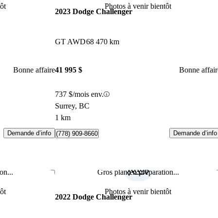
ôt
Photos à venir bientôt
2023 Dodge Challenger
GT AWD
68 470 km
Bonne affaire
41 995 $
Bonne affair
737 $/mois env.
Surrey, BC
1 km
Demande d’info
Demande d’info
(778) 909-8660
on...
Gros plan en préparation...
Enregistrer cette annonce
Enr
ôt
Photos à venir bientôt
2022 Dodge Challenger