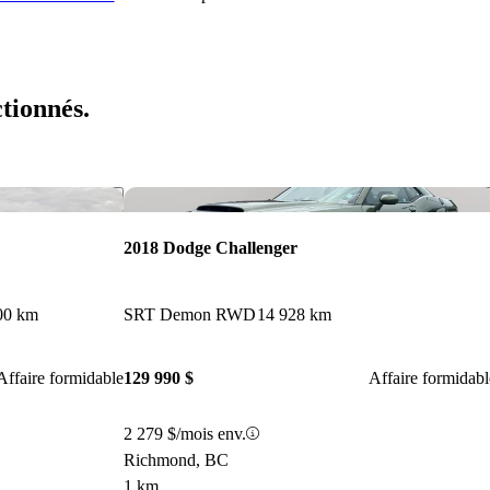
ctionnés.
Enregistrer cette annonce
Enr
2018 Dodge Challenger
00 km
SRT Demon RWD
14 928 km
Affaire formidable
129 990 $
Affaire formidabl
2 279 $/mois env.
Richmond, BC
1 km