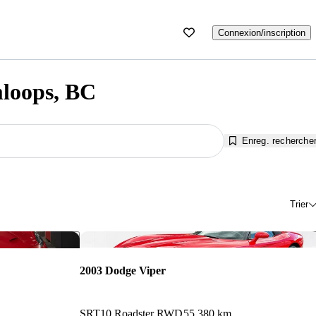
Connexion/inscription
mloops, BC
Enreg. recherche
Trier
Enregistrer cette annonce
Enr
2003 Dodge Viper
SRT10 Roadster RWD
55 380 km