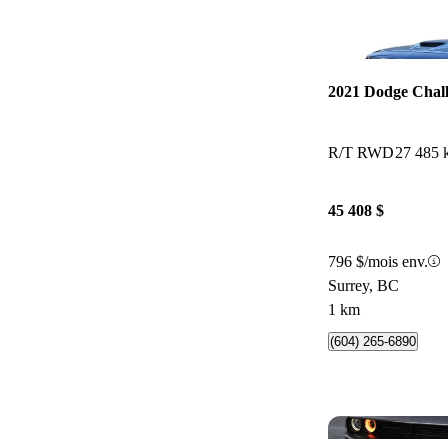
2021 Dodge Chal
R/T RWD
27 485 
45 408 $
796 $/mois env.
Surrey, BC
1 km
(604) 265-6890