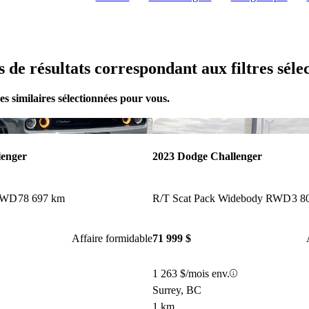
us de résultats correspondant aux filtres séle
s similaires sélectionnées pour vous.
Enregistrer cette annonce
lenger
2023 Dodge Challenger
 RWD
78 697 km
R/T Scat Pack Widebody RWD
3 8
Affaire formidable
71 999 $
1 263 $/mois env.
Surrey, BC
1 km