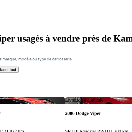
per usagés à vendre près de Ka
r marque, modèle ou type de carrosserie
facer tout
Enregistrer cette annonce
le
Livraison à domicile
r
2006 Dodge Viper
WD
21 822 km
SRT10 Roadster RWD
11 200 km