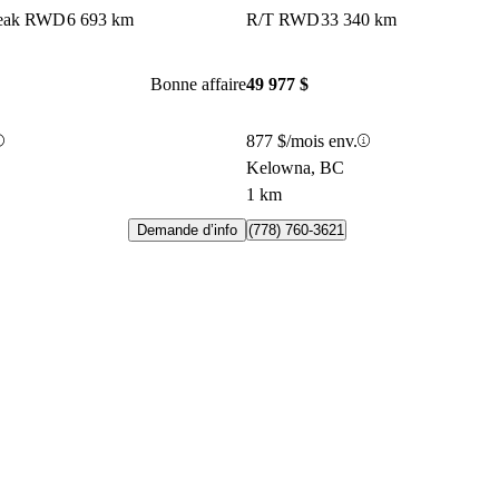
break RWD
6 693 km
R/T RWD
33 340 km
Bonne affaire
49 977 $
877 $/mois env.
Kelowna, BC
1 km
Demande d’info
(778) 760-3621