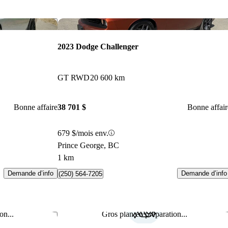
Enregistrer cette annonce
Enr
2023 Dodge Challenger
GT RWD
20 600 km
Bonne affaire
38 701 $
Bonne affair
679 $/mois env.
Prince George, BC
1 km
Demande d’info
Demande d’info
(250) 564-7205
on...
Gros plan en préparation...
Enregistrer cette annonce
Enr