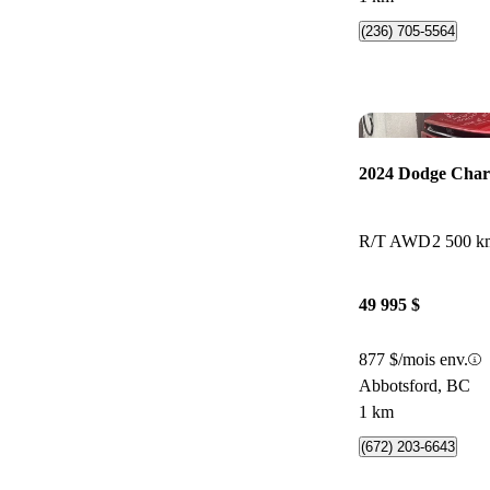
(236) 705-5564
2024 Dodge Char
R/T AWD
2 500 k
49 995 $
877 $/mois env.
Abbotsford, BC
1 km
(672) 203-6643