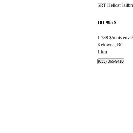
SRT Hellcat Jail
101 995 $
1 788 $/mois env.
Kelowna, BC
1 km
(833) 365-9410