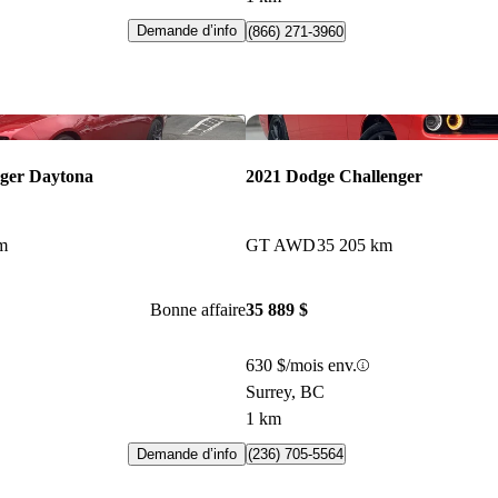
Demande d’info
(866) 271-3960
Enregistrer cette annonce
ger Daytona
2021 Dodge Challenger
m
GT AWD
35 205 km
Bonne affaire
35 889 $
630 $/mois env.
Surrey, BC
1 km
Demande d’info
(236) 705-5564