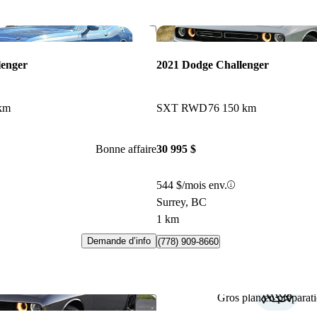
Enregistrer cette annonce
lenger
2021 Dodge Challenger
km
SXT RWD
76 150 km
Bonne affaire
30 995 $
544 $/mois env.
Surrey, BC
1 km
Demande d’info
(778) 909-8660
Gros plan en préparati
Enregistrer cette annonce