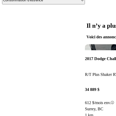
Consommation d’essence
Il n’y a pl
Voici des annonce
2017 Dodge Chal
R/T Plus Shaker
34 889 $
612 $/mois env.
Surrey, BC
1 km