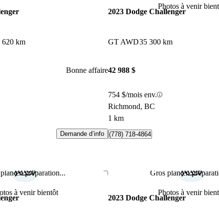
Photos à venir bient
lenger
2023 Dodge Challenger
 620 km
GT AWD
35 300 km
Bonne affaire
42 988 $
754 $/mois env.
Richmond, BC
1 km
Demande d’info
(778) 718-4864
plan en préparation...
Gros plan en préparati
Enregistrer cette annonce
otos à venir bientôt
Photos à venir bient
lenger
2023 Dodge Challenger