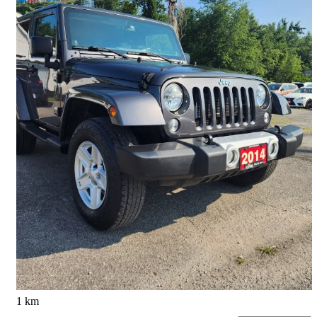
2014 Jeep Wrangler
Sahara 4WD
105 888 km
16 488 $
Affaire formidable
290 $/mois env.
Barrie, ON
1 km