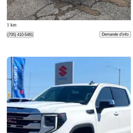
291 $/mois env.
Barrie, ON
1 km
Demande d’info
(705) 410-5481
Enreg