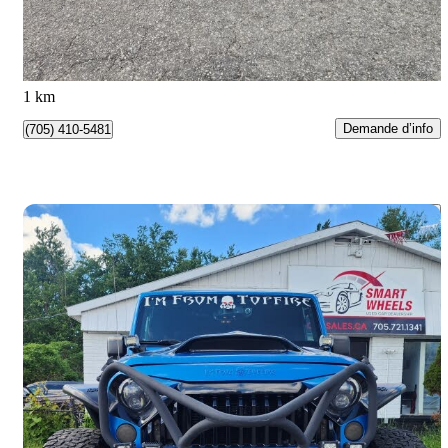
332 $/mois env.
Barrie, ON
1 km
Demande d’info
(705) 410-5481
Enreg