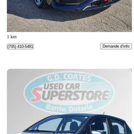
15 888 $
Affaire formidable
279 $/mois env.
Barrie, ON
1 km
Demande d’info
(705) 410-5481
Enreg