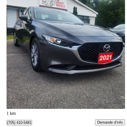
2021 Mazda MAZDA3
Preferred Sedan FWD
62 002 km
19 888 $
Bonne affaire
349 $/mois env.
Barrie, ON
1 km
Demande d’info
(705) 410-5481