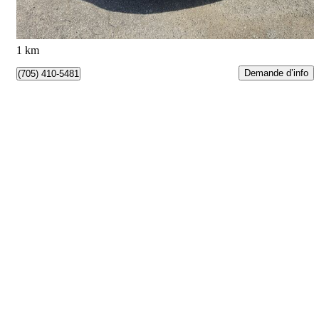
209 $/mois env.
Barrie, ON
1 km
Demande d’info
(705) 410-5481