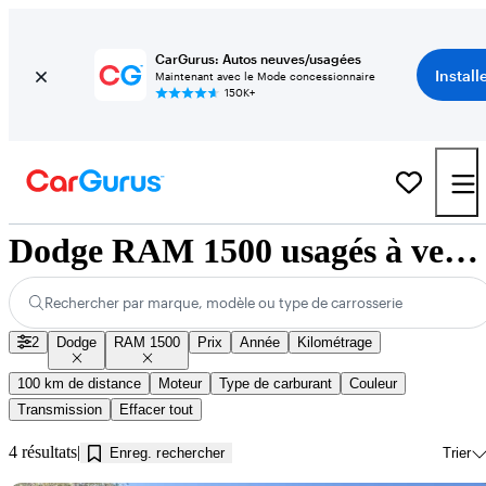
CarGurus: Autos neuves/usagées
Install
Maintenant avec le Mode concessionnaire
150K+
Dodge RAM 1500 usagés à vendre près de Innisfil, ON
Rechercher par marque, modèle ou type de carrosserie
2
Dodge
RAM 1500
Prix
Année
Kilométrage
100 km de distance
Moteur
Type de carburant
Couleur
Transmission
Effacer tout
4 résultats
Enreg. rechercher
Trier