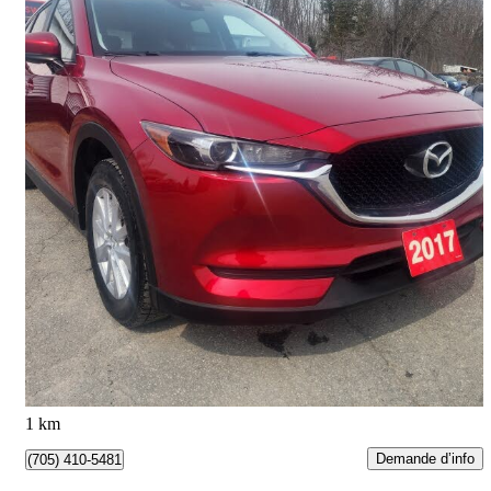
2017 Mazda CX-5
Touring AWD
161 949 km
15 299 $
Bonne affaire
269 $/mois env.
Barrie, ON
1 km
Demande d’info
(705) 410-5481