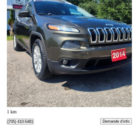
2014 Jeep Cherokee
North 4WD
196 834 km
6 999 $
Bonne affaire
123 $/mois env.
Barrie, ON
1 km
Demande d’info
(705) 410-5481