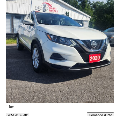
2020 Nissan Qashqai
SV AWD
129 657 km
14 200 $
Affaire formidable
249 $/mois env.
Barrie, ON
1 km
Demande d’info
(705) 410-5481