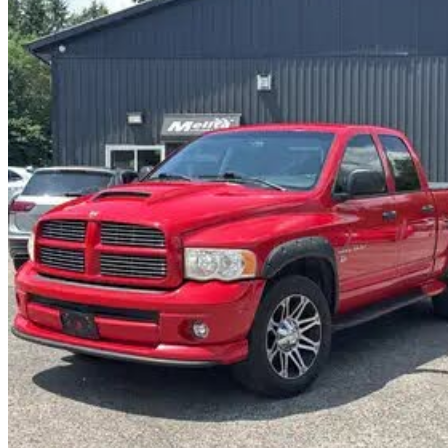
2005 Dodge RAM 1500
SLT Quad Cab 4WD
304 624 km
9 999 $
Aucune co
176 $/mois env.
Fergus, ON