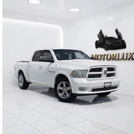
2010 Dodge RAM 1500
SLT Crew Cab 4WD
171 800 km
11 800 $
Aucune co
207 $/mois env.
Ajax, ON