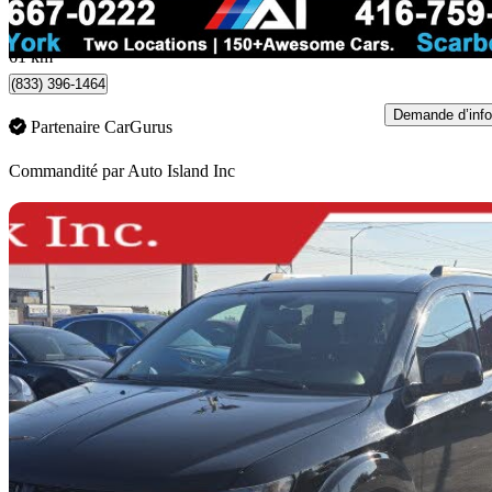
175 $/mois env.
North York, ON
61 km
(833) 396-1464
Demande d’info
Partenaire CarGurus
Commandité par
Auto Island Inc
En