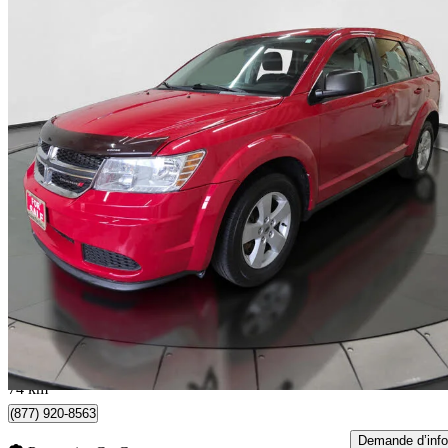
2018 Dodge Journey
SE FWD
208 208 km
5 800 $
Bonne affai
102 $/mois env.
Toronto, ON
74 km
(877) 920-8563
Demande d’info