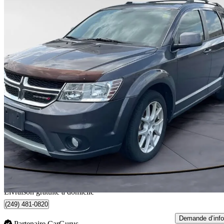
2014 Dodge Journey
SXT FWD
117 443 km
4 958 $
Affaire formidab
87 $/mois env.
Livraison à domicile de Windsor, ON
Livraison gratuite à domicile
(249) 481-0820
Demande d’info
Partenaire CarGurus