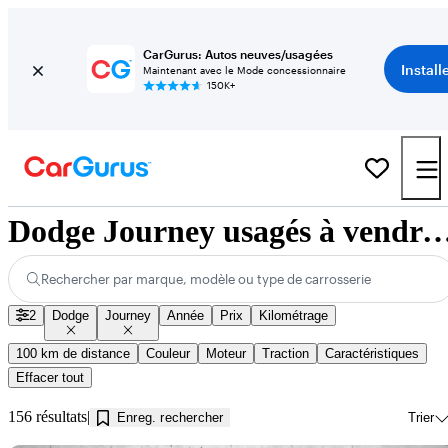
CarGurus: Autos neuves/usagées
Install
Maintenant avec le Mode concessionnaire
150K+
Dodge Journey usagés à vendre près de In
Rechercher par marque, modèle ou type de carrosserie
2
Dodge
Journey
Année
Prix
Kilométrage
100 km de distance
Couleur
Moteur
Traction
Caractéristiques
Effacer tout
156 résultats
Enreg. rechercher
Trier