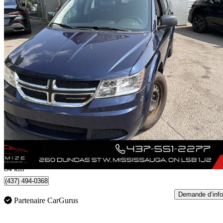
2017 Dodge Journey
Canada Value Package FWD
144 219 km
7 499 $
Bonne affai
132 $/mois env.
Mississauga, ON
84 km
(437) 494-0368
Demande d’info
Partenaire CarGurus