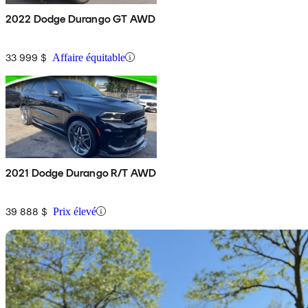
2022 Dodge Durango GT AWD
33 999 $
Affaire équitable
2021 Dodge Durango R/T AWD
39 888 $
Prix élevé
En