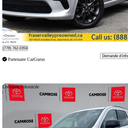
43 501 $
Affaire formidab
588 $/mois env.
Abbotsford, BC
231 km
(778) 762-0359
Demande d’info
Partenaire CarGurus
En
Livraison à domicile