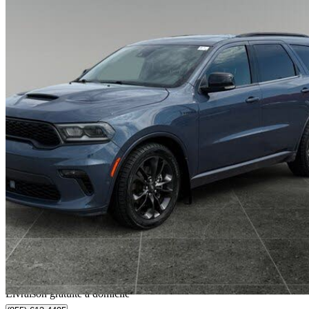
2021 Dodge Durango
R/T AWD
122 394 km
32 888 $
Affaire formidab
402 $/mois env.
Livraison à domicile de Airdrie, AB
Livraison gratuite à domicile