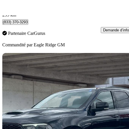
386 $/mois env.
Coquitlam, BC
235 km
(833) 370-3293
Demande d’info
Partenaire CarGurus
Commandité par
Eagle Ridge GM
En