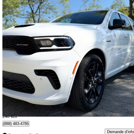
2025 Dodge Durango
R/T AWD
49 919 km
45 697 $
Affaire formidab
626 $/mois env.
Coquitlam, BC
240 km
(888) 483-4785
Demande d’info