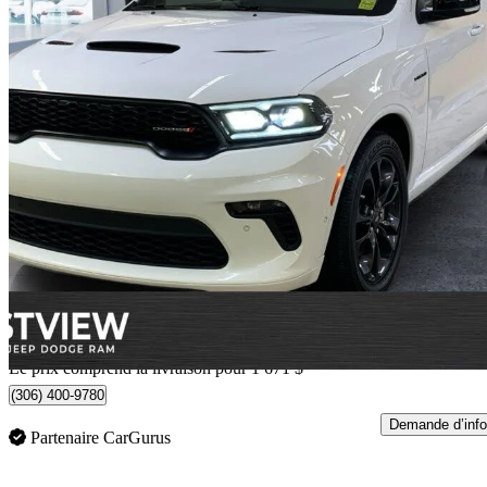
2021 Dodge Durango
R/T AWD
75 105 km
38 651 $
Affaire formidab
503 $/mois env.
Occasion certif
Livraison à domicile de Regina, SK
Le prix comprend la livraison pour 1 671 $
(306) 400-9780
Demande d’info
Partenaire CarGurus