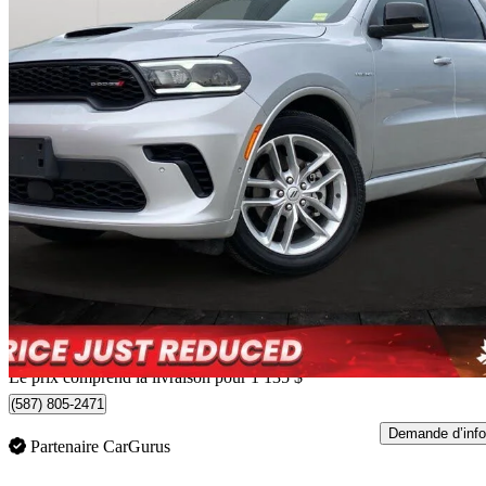
2025 Dodge Durango
R/T AWD
59 312 km
45 123 $
Affaire formidab
616 $/mois env.
Livraison à domicile de Edmonton, AB
Le prix comprend la livraison pour 1 135 $
(587) 805-2471
Demande d’info
Partenaire CarGurus