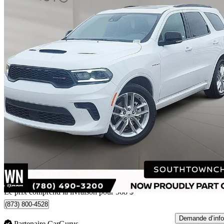
2025 Dodge Durango
R/T AWD
65 451 km
43 316 $
Affaire formidab
584 $/mois env.
Livraison à domicile de Edmonton, AB
Le prix comprend la livraison pour 568 $
(873) 800-4528
Demande d’info
Partenaire CarGurus