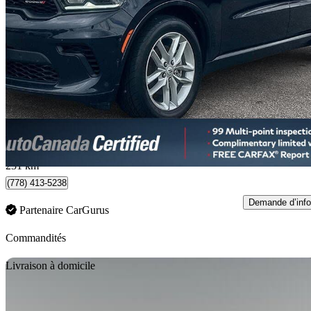
2025 Dodge Durango
R/T AWD
68 333 km
44 987 $
Bonne affai
614 $/mois env.
Maple Ridge, BC
231 km
(778) 413-5238
Demande d’info
Partenaire CarGurus
Commandités
En
Livraison à domicile