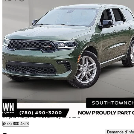
2021 Dodge Durango
GT AWD
126 501 km
26 457 $
Affaire formidab
289 $/mois env.
Livraison à domicile de Edmonton, AB
Le prix comprend la livraison pour 568 $
(873) 800-4528
Demande d’info