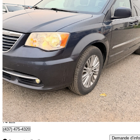
2014 Chrysler Town & Country
Touring-L FWD
226 000 km
4 890 $
Bonne affai
86 $/mois env.
Brampton, ON
74 km
(437) 475-4320
Demande d’info