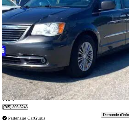
2016 Chrysler Town & Country
Touring-L FWD
187 777 km
13 990 $
Affaire équitab
246 $/mois env.
Barrie, ON
13 km
(705) 806-5243
Demande d’info
Partenaire CarGurus