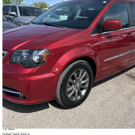
2015 Chrysler Town & Country
S FWD
107 235 km
14 499 $
Affaire formidab
255 $/mois env.
Brampton, ON
72 km