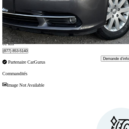
12 500 $
Affaire équitab
220 $/mois env.
Vaughan, ON
61 km
(877) 853-5140
Demande d’info
Partenaire CarGurus
Commandités
En
Image Not Available