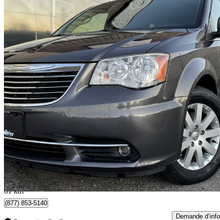
2015 Chrysler Town & Country
Touring FWD
138 000 km
12 500 $
Affaire équitab
220 $/mois env.
Vaughan, ON
61 km
(877) 853-5140
Demande d’info