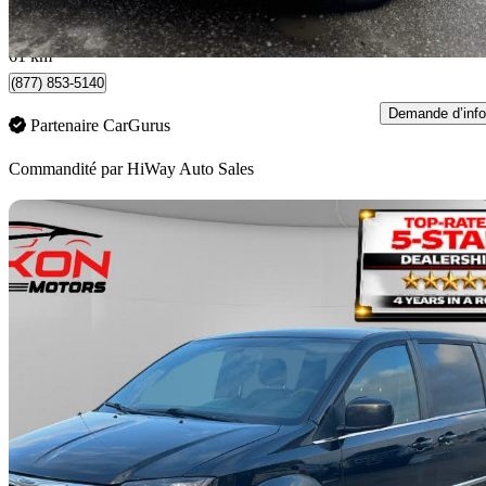
185 $/mois env.
Vaughan, ON
61 km
(877) 853-5140
Demande d’info
Partenaire CarGurus
Commandité par
HiWay Auto Sales
En