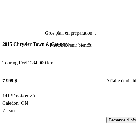
Gros plan en préparation...
2015 Chrysler Town & Country
Photos à venir bientôt
Touring FWD
284 000 km
7 999 $
Affaire équitab
141 $/mois env.
Caledon, ON
71 km
Demande d’info