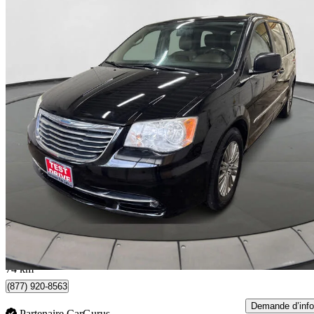
2013 Chrysler Town & Country
Touring-L FWD
202 766 km
6 500 $
Bonne affai
114 $/mois env.
Toronto, ON
74 km
(877) 920-8563
Demande d’info
Partenaire CarGurus