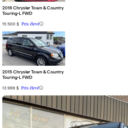
2016 Chrysler Town & Country
Touring-L FWD
15 500 $
Prix élevé
2015 Chrysler Town & Country
Touring-L FWD
13 999 $
Prix élevé
En