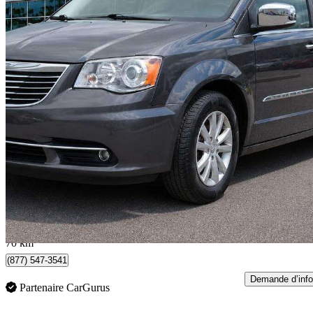
2016 Chrysler Town & Country
Limited Platinum FWD
204 000 km
8 888 $
Bonne affai
156 $/mois env.
Oshawa, ON
70 km
(877) 547-3541
Demande d’info
Partenaire CarGurus