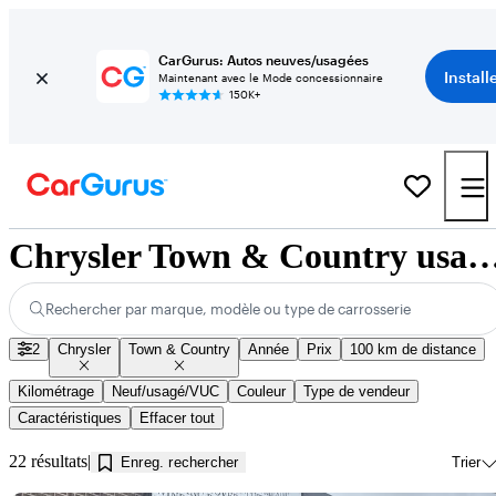
CarGurus: Autos neuves/usagées
Install
Maintenant avec le Mode concessionnaire
150K+
Chrysler Town & Country usagés à vendre près de 
Rechercher par marque, modèle ou type de carrosserie
2
Chrysler
Town & Country
Année
Prix
100 km de distance
Kilométrage
Neuf/usagé/VUC
Couleur
Type de vendeur
Caractéristiques
Effacer tout
22 résultats
Enreg. rechercher
Trier