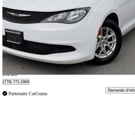
2022 Chrysler Grand Caravan
SXT FWD
81 356 km
27 697 $
Bonne affai
486 $/mois env.
Chilliwack, BC
204 km
(778) 771-1969
Demande d’info
Partenaire CarGurus