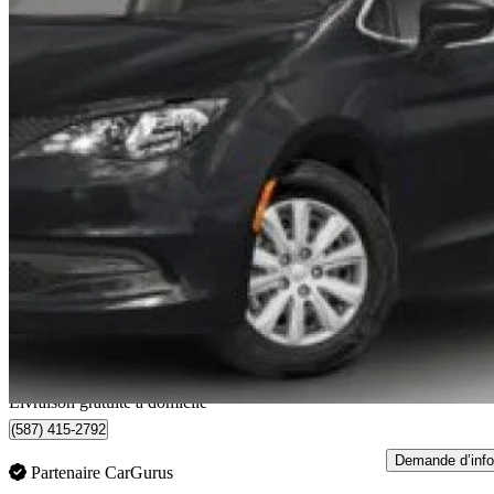
2024 Chrysler Grand Caravan
SXT FWD
28 075 km
36 988 $
Bonne affai
649 $/mois env.
Livraison à domicile de Sherwood Park, AB
Livraison gratuite à domicile
(587) 415-2792
Demande d’info
Partenaire CarGurus