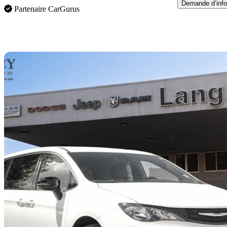
Demande d’info
Partenaire CarGurus
En
2026 Chrysler Grand Caravan