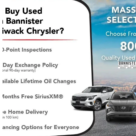
2024 Chrysler Grand Caravan
SXT FWD
19 499 km
39 996 $
Affaire équitab
702 $/mois env.
Occasion certif