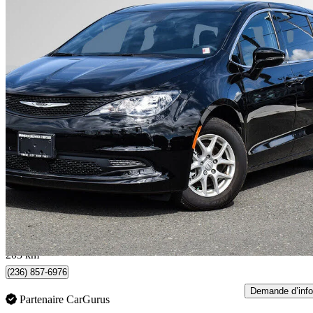
2025 Chrysler Grand Caravan
SXT FWD
487 km
45 800 $
Bonne affai
803 $/mois env.
Occasion certif
Chilliwack, BC
203 km
(236) 857-6976
Demande d’info
Partenaire CarGurus