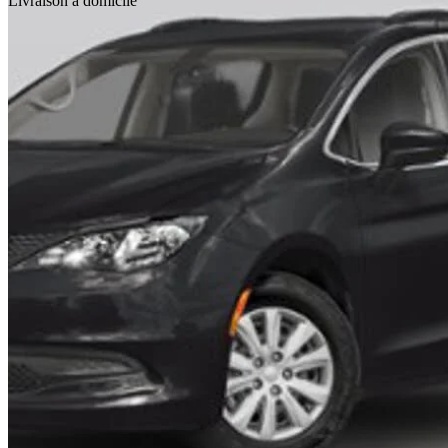
Livraison à domicile
2025 Chrysler Grand Caravan
SXT FWD
3 835 km
43 117 $
Bonne affai
756 $/mois env.