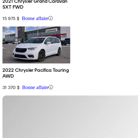
2021 Chrysler Grand Caravan
SXT FWD
15 975 $
Bonne affaire
2022 Chrysler Pacifica Touring
AWD
31 370 $
Bonne affaire
En