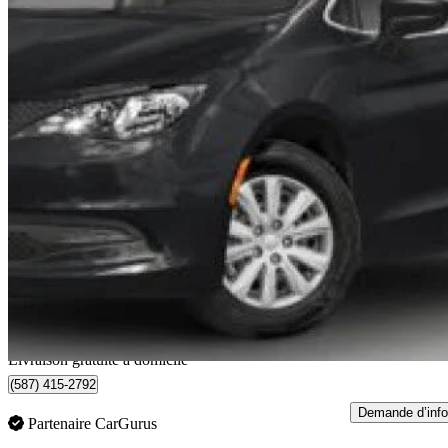
2024 Chrysler Grand Caravan
SXT FWD
19 700 km
37 995 $
Bonne affai
666 $/mois env.
Livraison à domicile de Sherwood Park, AB
Livraison gratuite à domicile
(587) 415-2792
Demande d’info
Partenaire CarGurus