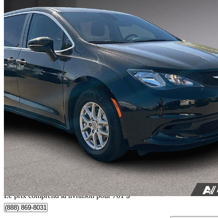
2024 Chrysler Grand Caravan
SXT FWD
47 833 km
32 532 $
Affaire formidab
571 $/mois env.
Livraison à domicile de Nanaimo, BC
Le prix comprend la livraison pour 761 $
(888) 869-8031