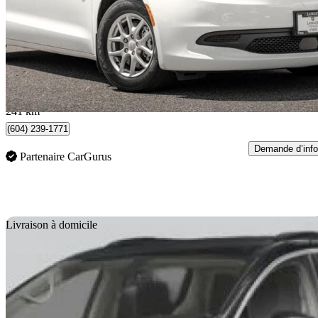
SXT FWD
18 233 km
43 288 $
Affaire formidab
759 $/mois env.
Surrey, BC
241 km
(604) 239-1771
Demande d’info
Partenaire CarGurus
En
Livraison à domicile