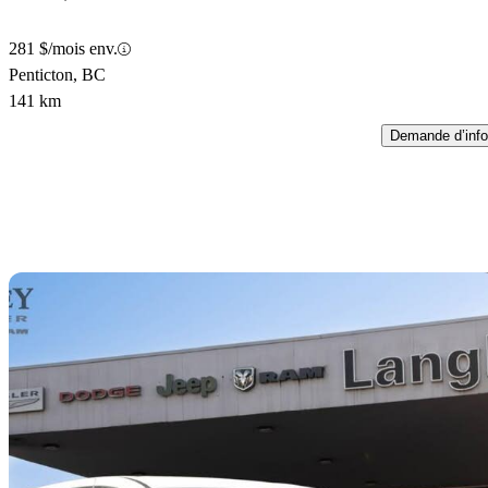
281 $/mois env.
Penticton, BC
141 km
Demande d’info
En