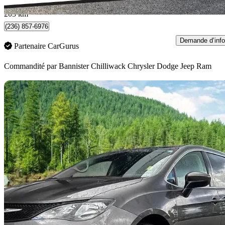
Chilliwack, BC
203 km
(236) 857-6976
Demande d’info
Partenaire CarGurus
Commandité par
Bannister Chilliwack Chrysler Dodge Jeep Ram
En
2023 Chrysler Grand Caravan