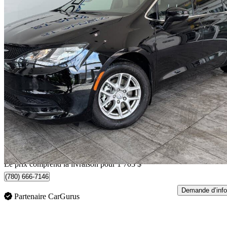
2026 Chrysler Grand Caravan
SXT FWD
5 195 km
47 103 $
Bonne affai
826 $/mois env.
Livraison à domicile de St. Albert, AB
Le prix comprend la livraison pour 1 703 $
(780) 666-7146
Demande d’info
Partenaire CarGurus