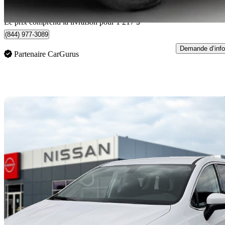
Livraison à domicile de Nanaimo, BC
Le prix comprend la livraison pour 1 217 $
(844) 977-3089
Demande d’info
Partenaire CarGurus
En