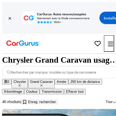
CarGurus: Autos neuves/usagées
Install
Maintenant avec le Mode concessionnaire
150K+
Chrysler Grand Caravan usagés à vendre près de
Rechercher par marque, modèle ou type de carrosserie
2
Chrysler
Grand Caravan
Année
250 km de distance
Kilométrage
Couleur
Transmission
Effacer tout
46 résultats
Enreg. rechercher
Trier
En