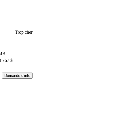
Trop cher
 MB
3 767 $
Demande d’info