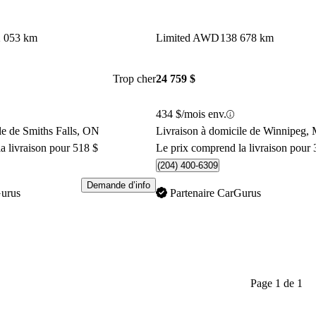
2 053 km
Limited AWD
138 678 km
Trop cher
24 759 $
434 $/mois env.
le de Smiths Falls, ON
Livraison à domicile de Winnipeg,
a livraison pour 518 $
Le prix comprend la livraison pour 
(204) 400-6309
Demande d’info
Gurus
Partenaire CarGurus
Page 1 de 1