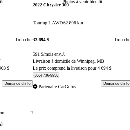
ôt
Photos à venir bientôt
2022 Chrysler 300
Touring L AWD
62 896 km
Trop cher
33 694 $
Trop che
591 $/mois env.
N
Livraison à domicile de Winnipeg, MB
903 $
Le prix comprend la livraison pour 4 694 $
(855) 736-9956
Demande d’info
Demande d’info
Partenaire CarGurus
on...
Enregistrer cette annonce
ôt