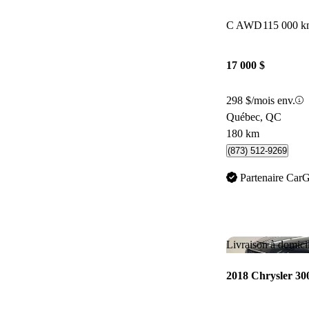
C AWD
115 000 
17 000 $
298 $/mois env.
Québec, QC
180 km
(873) 512-9269
Partenaire Car
Livraison à domici
2018 Chrysler 30