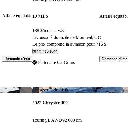
Affaire équitable
10 711 $
Affaire équitabl
188 $/mois env.
Livraison à domicile de Montreal, QC
Le prix comprend la livraison pour 716 $
(877) 713-1844
Demande d’info
Demande d’info
Partenaire CarGurus
Enregistrer cette annonce
Enr
Livraison à domicile
2022 Chrysler 300
Touring L AWD
92 000 km