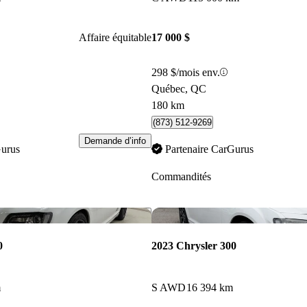
Affaire équitable
17 000 $
298 $/mois env.
Québec, QC
180 km
(873) 512-9269
Demande d’info
Gurus
Partenaire CarGurus
Commandités
Enregistrer cette annonce
0
2023 Chrysler 300
m
S AWD
16 394 km