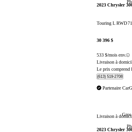
Ph
2023 Chrysler 30
Touring L RWD
7
30 396 $
533 $/mois env.
Livraison à domic
Le prix comprend l
(613) 519-2708
Partenaire Car
Gros 
Livraison à domici
Ph
2023 Chrysler 30