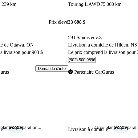
6 239 km
Touring L AWD
75 000 km
Prix élevé
33 698 $
591 $/mois env.
ile de Ottawa, ON
Livraison à domicile de Hilden, NS
a livraison pour 903 $
Le prix comprend la livraison pour 
(902) 500-9896
Demande d’info
Gurus
Partenaire CarGurus
plan en préparation...
Gros plan en préparati
Enregistrer cette annonce
le
Livraison à domicile