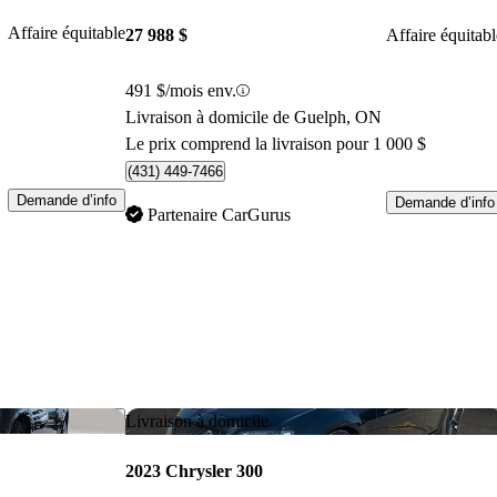
Affaire équitable
27 988 $
Affaire équitabl
491 $/mois env.
Livraison à domicile de Guelph, ON
Le prix comprend la livraison pour 1 000 $
(431) 449-7466
Demande d’info
Demande d’info
Partenaire CarGurus
Enregistrer cette annonce
Enr
Livraison à domicile
2023 Chrysler 300