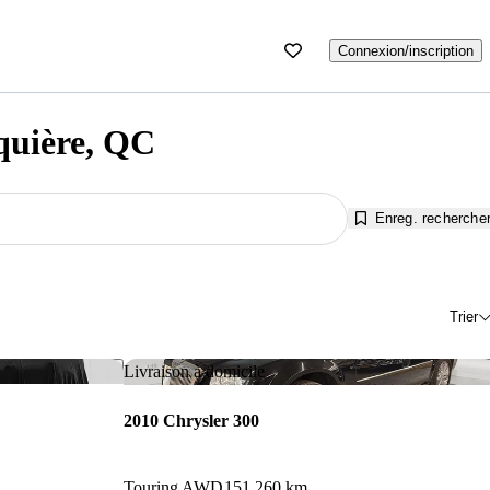
Connexion/inscription
quière, QC
Enreg. recherche
Trier
Enregistrer cette annonce
Enr
Livraison à domicile
2010 Chrysler 300
Touring AWD
151 260 km