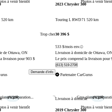
otos à venir bientôt
Photos à venir bient
0
2023 Chrysler 300
1 520 km
Touring L RWD
71 520 km
Trop cher
30 396 $
533 $/mois env.
ile de Ottawa, ON
Livraison à domicile de Ottawa, O
a livraison pour 903 $
Le prix comprend la livraison pour 
(613) 519-2708
Demande d’info
Gurus
Partenaire CarGurus
plan en préparation...
Gros plan en préparati
Enregistrer cette annonce
le
Livraison à domicile
otos à venir bientôt
Photos à venir bient
0
2019 Chrysler 300