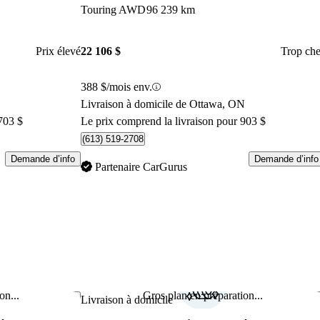
Touring AWD
96 239 km
Prix élevé
22 106 $
Trop che
388 $/mois env.
Livraison à domicile de Ottawa, ON
703 $
Le prix comprend la livraison pour 903 $
(613) 519-2708
Demande d’info
Demande d’info
Partenaire CarGurus
on...
Gros plan en préparation...
Enregistrer cette annonce
Enr
Livraison à domicile