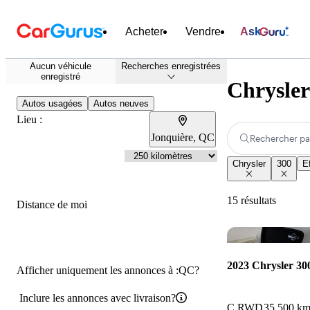
Acheter
Vendre
Ask
Aucun véhicule
Recherches enregistrées
enregistré
Chrysler
Autos usagées
Autos neuves
Lieu :
Jonquière, QC
Rechercher pa
Chrysler
300
E
15 résultats
Distance de moi
2023 Chrysler 30
Afficher uniquement les annonces à :QC?
Inclure les annonces avec livraison?
C RWD
35 500 k