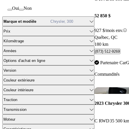
Oui
Non
52 850 $
Marque et modèle
Chrysler, 300
927 $/mois env.
Prix
Québec, QC
Kilométrage
180 km
Années
(873) 512-9269
Options d’achat en ligne
Partenaire Car
Version
Commandités
Couleur extérieure
Couleur intérieure
Traction
2023 Chrysler 30
Transmission
Moteur
C RWD
35 500 k