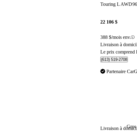
Touring L AWD
9
22 106 $
388 $/mois env.
Livraison à domic
Le prix comprend l
(613) 519-2708
Partenaire Car
Gros 
Livraison à domici