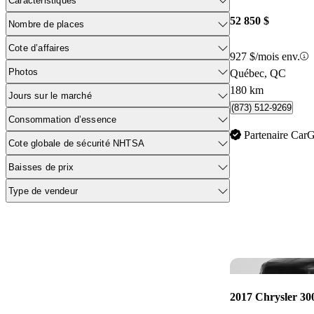
Caractéristiques
52 850 $
Nombre de places
Cote d’affaires
927 $/mois env.
Photos
Québec, QC
180 km
Jours sur le marché
(873) 512-9269
Consommation d’essence
Partenaire Car
Cote globale de sécurité NHTSA
Baisses de prix
Type de vendeur
2017 Chrysler 30