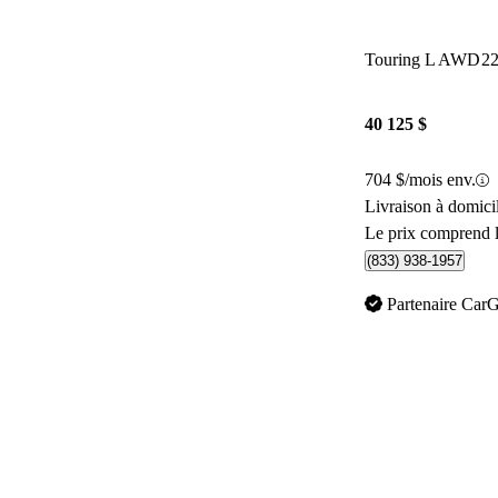
Touring L AWD
2
40 125 $
704 $/mois env.
Livraison à domici
Le prix comprend l
(833) 938-1957
Partenaire Car