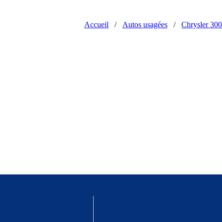
Accueil
/
Autos usagées
/
Chrysler 300