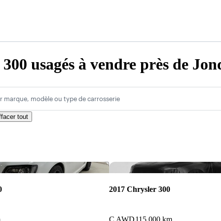
 300 usagés à vendre près de Jon
r marque, modèle ou type de carrosserie
ffacer tout
Enregistrer cette annonce
0
2017 Chrysler 300
m
C AWD
115 000 km