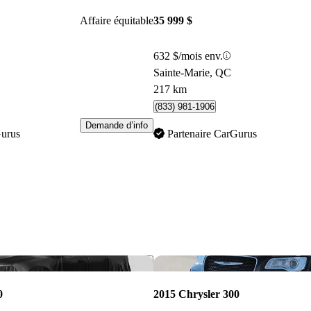
Affaire équitable
35 999 $
632 $/mois env.
Sainte-Marie, QC
217 km
(833) 981-1906
Demande d’info
Gurus
Partenaire CarGurus
Enregistrer cette annonce
0
2015 Chrysler 300