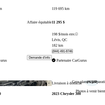
km
119 695 km
Affaire équitable
11 295 $
198 $/mois env.
Lévis, QC
182 km
(844) 491-8746
Demande d’info
Gurus
Partenaire CarGurus
Gros plan en préparati
Enregistrer cette annonce
le
Livraison à domicile
Photos à venir bient
0
2023 Chrysler 300