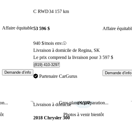
C RWD
34 157 km
Affaire équitable
53 596 $
Affaire équitabl
940 $/mois env.
Livraison à domicile de Regina, SK
Le prix comprend la livraison pour 3 597 $
(819) 410-3297
Demande d’info
Demande d’info
Partenaire CarGurus
on...
Gros plan en préparation...
Enregistrer cette annonce
Enr
Livraison à domicile
ôt
Photos à venir bientôt
2018 Chrysler 300