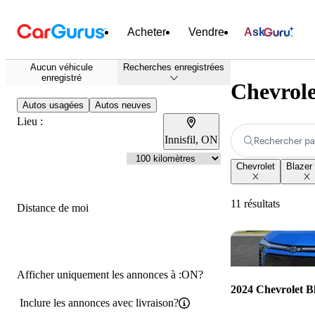
Acheter
Vendre
Ask
Aucun véhicule
Recherches enregistrées
enregistré
Chevrole
Autos usagées
Autos neuves
Lieu :
Innisfil, ON
Rechercher pa
Chevrolet
Blazer
11 résultats
Distance de moi
Afficher uniquement les annonces à :ON?
2024 Chevrolet B
Inclure les annonces avec livraison?