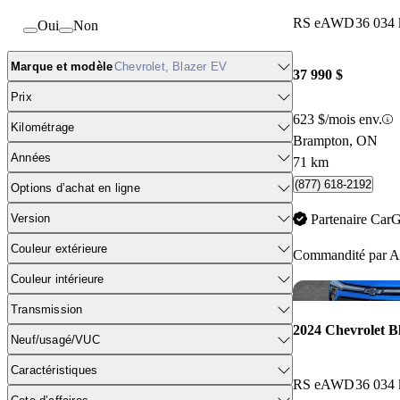
RS eAWD
36 034
Oui
Non
Marque et modèle
Chevrolet, Blazer EV
37 990 $
Prix
623 $/mois env.
Kilométrage
Brampton, ON
Années
71 km
(877) 618-2192
Options d’achat en ligne
Version
Partenaire Car
Couleur extérieure
Commandité par
A
Couleur intérieure
Transmission
2024 Chevrolet B
Neuf/usagé/VUC
Caractéristiques
RS eAWD
36 034