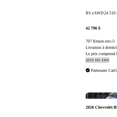
RS eAWD
24 510
42 796 $
707 $/mois env.
Livraison à domici
Le prix comprend l
(833) 692-3364
Partenaire Car
Livraison à domici
2026 Chevrolet B