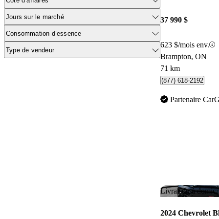
Cote d’affaires
Jours sur le marché
37 990 $
Consommation d’essence
623 $/mois env.
Type de vendeur
Brampton, ON
71 km
(877) 618-2192
Partenaire Car
Livraison à domici
2024 Chevrolet B