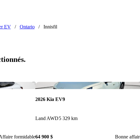
er EV
/
Ontario
/
Innisfil
ctionnés.
Enregistrer cette annonce
Enr
2026 Kia EV9
Land AWD
5 329 km
Affaire formidable
64 900 $
Bonne affair