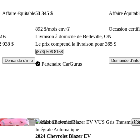
Affaire équitable
53 345 $
Affaire équitabl
892 $/mois env.
Occasion certifi
 MB
Livraison à domicile de Belleville, ON
2 938 $
Le prix comprend la livraison pour 365 $
(873) 506-8158
Demande d’info
Demande d’info
Partenaire CarGurus
Enregistrer cette annonce
Enr
Livraison à domicile
2024 Chevrolet Blazer EV