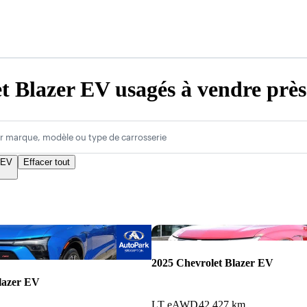
t Blazer EV usagés à vendre près
r marque, modèle ou type de carrosserie
 EV
Effacer tout
Enregistrer cette annonce
2025 Chevrolet Blazer EV
lazer EV
LT eAWD
42 427 km