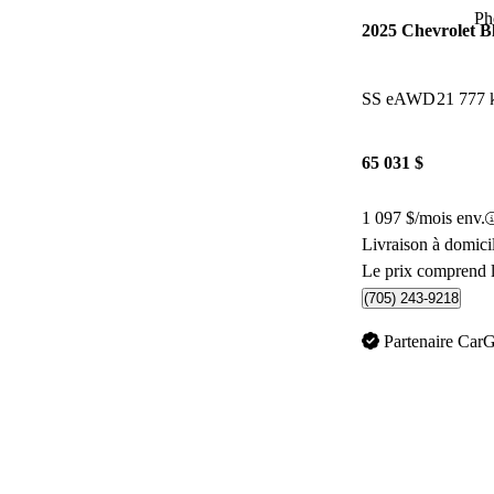
Ph
2025 Chevrolet B
SS eAWD
21 777
65 031 $
1 097 $/mois env.
Livraison à domic
Le prix comprend l
(705) 243-9218
Partenaire Car