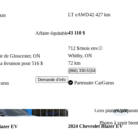
LT eAWD
42 427 km
 km
43 110 $
Affaire équitable
712 $/mois env.
Whitby, ON
le de Gloucester, ON
72 km
a livraison pour 516 $
(866) 330-5154
Demande d’info
Partenaire CarGurus
Gurus
Gros plan en préparati
Enregistrer cette annonce
le
Photos à venir bient
2024 Chevrolet Blazer EV
lazer EV