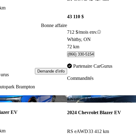
 km
43 110 $
Bonne affaire
712 $/mois env.
Whitby, ON
72 km
(866) 330-5154
Partenaire CarGurus
Demande d’info
Gurus
Commandités
utopark Brampton
Enregistrer cette annonce
Livraison à domicile
lazer EV
2024 Chevrolet Blazer EV
 km
RS eAWD
33 412 km