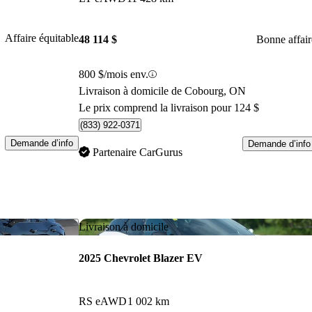
Affaire équitable
48 114 $
Bonne affair
800 $/mois env.
Livraison à domicile de Cobourg, ON
Le prix comprend la livraison pour 124 $
(833) 922-0371
Demande d’info
Demande d’info
Partenaire CarGurus
Enregistrer cette annonce
Enr
Livraison à domicile
2025 Chevrolet Blazer EV
RS eAWD
1 002 km