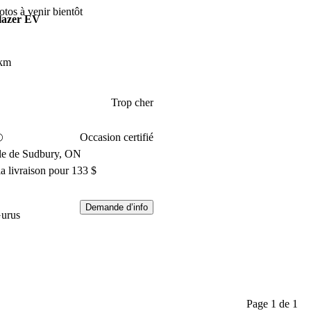
otos à venir bientôt
lazer EV
 km
Trop cher
Occasion certifié
ile de Sudbury, ON
a livraison pour 133 $
Demande d’info
Gurus
Page 1 de 1