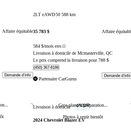
2LT eAWD
50 588 km
Affaire équitable
35 783 $
Affaire équitabl
584 $/mois env.
Livraison à domicile de Mcmasterville, QC
Le prix comprend la livraison pour 788 $
(450) 367-8186
Demande d’info
Demande d’info
Partenaire CarGurus
on...
Gros plan en préparation...
Enregistrer cette annonce
Enr
Livraison à domicile
ôt
Photos à venir bientôt
2024 Chevrolet Blazer EV