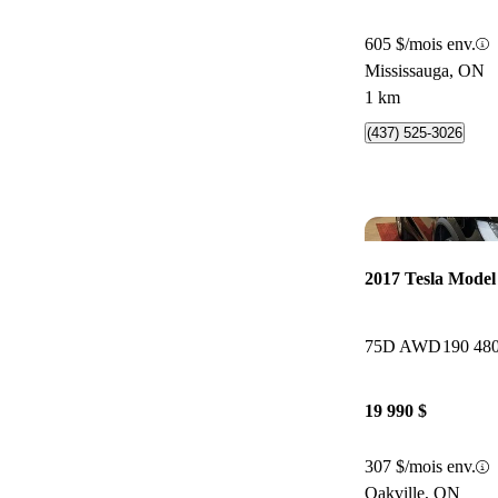
605 $/mois env.
Mississauga, ON
1 km
(437) 525-3026
2017 Tesla Model
75D AWD
190 48
19 990 $
307 $/mois env.
Oakville, ON