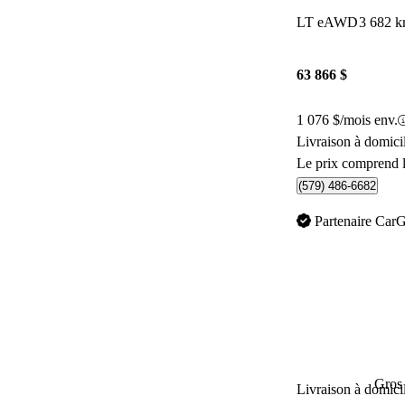
LT eAWD
3 682 
63 866 $
1 076 $/mois env.
Livraison à domici
Le prix comprend l
(579) 486-6682
Partenaire Car
Gros 
Livraison à domici