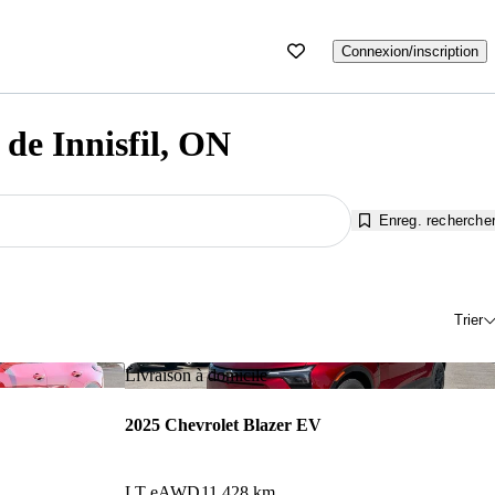
Connexion/inscription
 de Innisfil, ON
Enreg. recherche
Trier
Enregistrer cette annonce
Enr
Livraison à domicile
2025 Chevrolet Blazer EV
LT eAWD
11 428 km