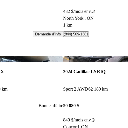
482 $/mois env.
North York , ON
1 km
Demande d’info
(844) 509-1381
Enregistrer cette annonce
 X
2024 Cadillac LYRIQ
0 km
Sport 2 AWD
62 180 km
Bonne affaire
50 880 $
849 $/mois env.
Concord, ON