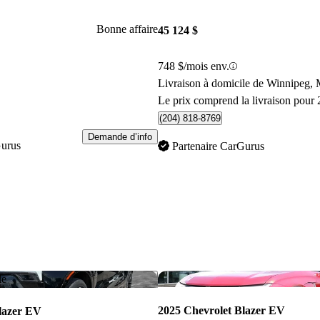
Bonne affaire
45 124 $
748 $/mois env.
Livraison à domicile de Winnipeg,
Le prix comprend la livraison pour 
(204) 818-8769
Demande d’info
Gurus
Partenaire CarGurus
Enregistrer cette annonce
le
2025 Chevrolet Blazer EV
lazer EV