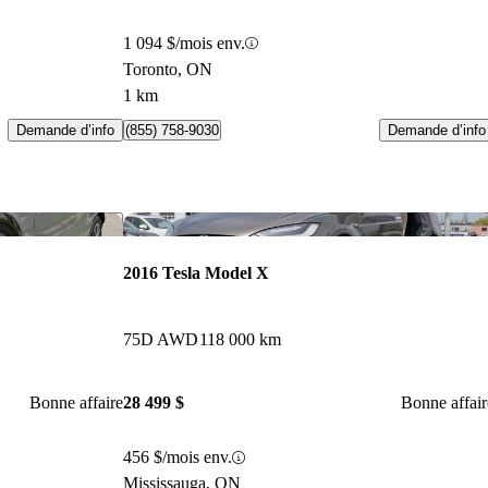
1 094 $/mois env.
Toronto, ON
1 km
Demande d’info
Demande d’info
(855) 758-9030
Enregistrer cette annonce
Enr
2016 Tesla Model X
75D AWD
118 000 km
Bonne affaire
28 499 $
Bonne affair
456 $/mois env.
Mississauga, ON