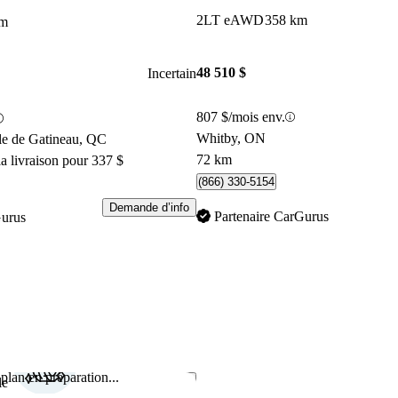
2LT eAWD
358 km
km
48 510 $
Incertain
807 $/mois env.
Whitby, ON
le de Gatineau, QC
72 km
a livraison pour 337 $
(866) 330-5154
Demande d’info
Partenaire CarGurus
Gurus
plan en préparation...
Enregistrer cette annonce
le