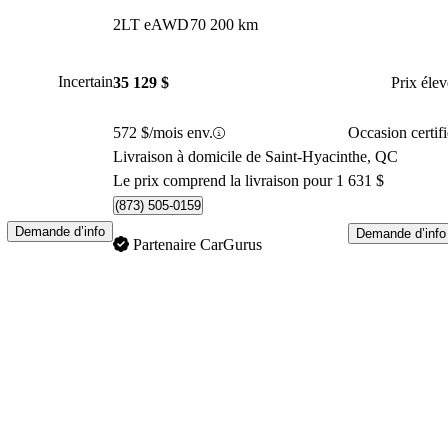
2LT eAWD
70 200 km
Incertain
35 129 $
Prix élev
572 $/mois env.
Occasion certifi
Livraison à domicile de Saint-Hyacinthe, QC
Le prix comprend la livraison pour 1 631 $
(873) 505-0159
Demande d’info
Demande d’info
Partenaire CarGurus