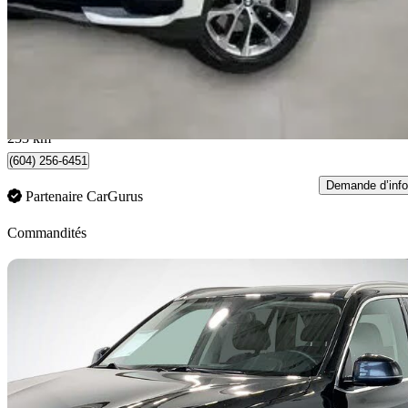
36 888 $
Bonne affai
647 $/mois env.
Port Coquitlam, BC
233 km
(604) 256-6451
Demande d’info
Partenaire CarGurus
Commandités
En