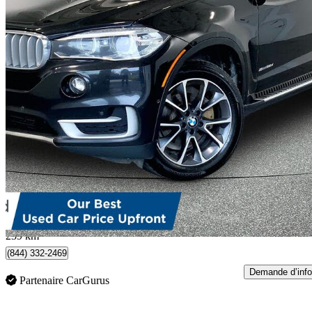
2018 BMW X5
xDrive35d AWD
208 619 km
17 470 $
Affaire formidab
307 $/mois env.
Langley, BC
239 km
(844) 332-2469
Demande d’info
Partenaire CarGurus