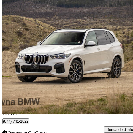
2019 BMW X5
xDrive40i AWD
145 430 km
31 888 $
Affaire formidab
559 $/mois env.
Kelowna, BC
107 km
(877) 741-1022
Demande d’info
Partenaire CarGurus