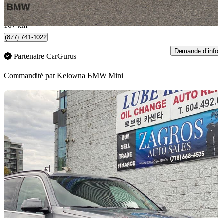
1 828 $/mois env.
Kelowna, BC
107 km
(877) 741-1022
Demande d’info
Partenaire CarGurus
Commandité par
Kelowna BMW Mini
En