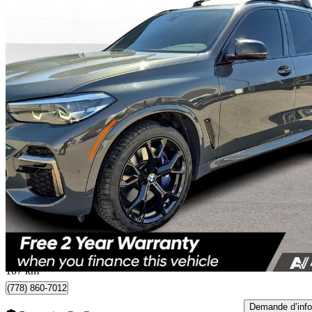
2022 BMW X5
M50i xDrive AWD
75 169 km
56 418 $
Affaire formidab
989 $/mois env.
Kelowna, BC
107 km
(778) 860-7012
Demande d’info