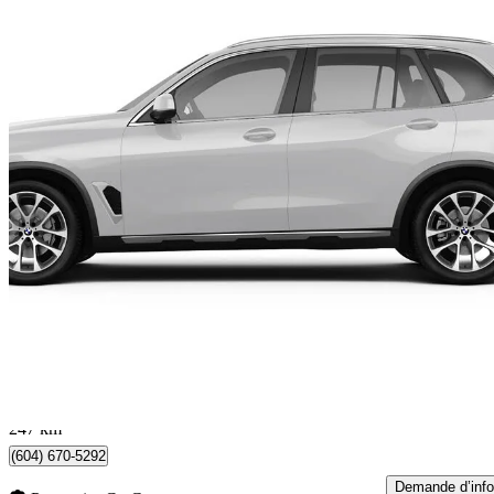
2026 BMW X5
xDrive40i
4 402 km
85 412 $
Affaire formidab
1 498 $/mois env.
Vancouver, BC
247 km
(604) 670-5292
Demande d’info