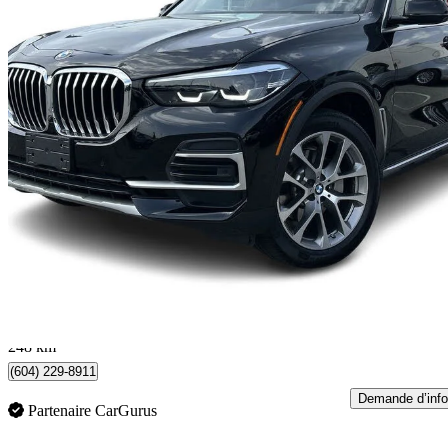
2023 BMW X5
xDrive40i AWD
18 325 km
54 888 $
Affaire formidab
963 $/mois env.
North Vancouver, BC
248 km
(604) 229-8911
Demande d’info
Partenaire CarGurus