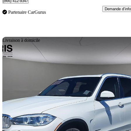
(866) 412-9347
Demande d’info
Partenaire CarGurus
En
Livraison à domicile
2018 BMW X5