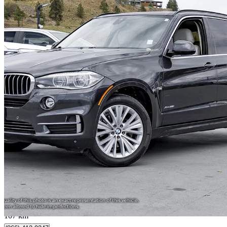
2014 BMW X5
xDrive35i AWD
127 333 km
16 990 $
Affaire formidab
298 $/mois env.
Kelowna, BC
107 km