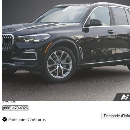
2021 BMW X5
xDrive40i AWD
79 850 km
37 980 $
Affaire formidab
666 $/mois env.
Burnaby, BC
246 km
(888) 470-4026
Demande d’info
Partenaire CarGurus