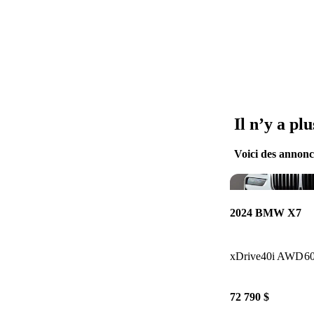
Il n’y a pl
Voici des annonce
2024 BMW X7
xDrive40i AWD
6
72 790 $