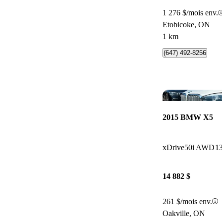
1 276 $/mois env.
Etobicoke, ON
1 km
(647) 492-8256
2015 BMW X5
xDrive50i AWD
1
14 882 $
261 $/mois env.
Oakville, ON