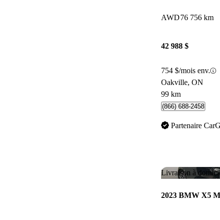
AWD
76 756 km
42 988 $
754 $/mois env.
Oakville, ON
99 km
(866) 688-2458
Partenaire Car
Livraison à domici
2023 BMW X5 