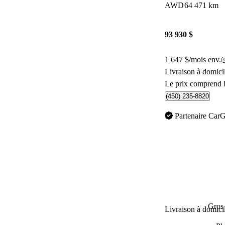
AWD
64 471 km
93 930 $
1 647 $/mois env.
Livraison à domici
Le prix comprend l
(450) 235-8820
Partenaire Car
Gros 
Livraison à domici