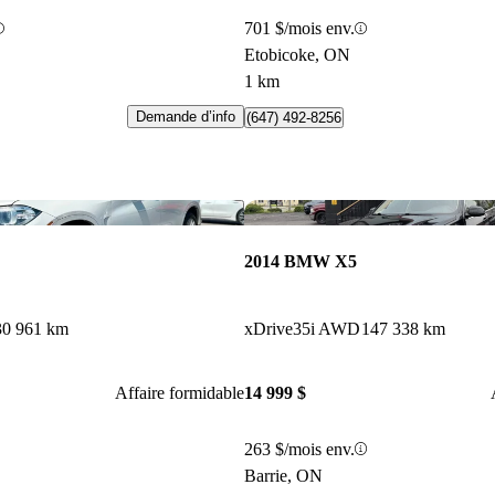
701 $/mois env.
Etobicoke, ON
1 km
Demande d’info
(647) 492-8256
Enregistrer cette annonce
2014 BMW X5
30 961 km
xDrive35i AWD
147 338 km
Affaire formidable
14 999 $
263 $/mois env.
Barrie, ON