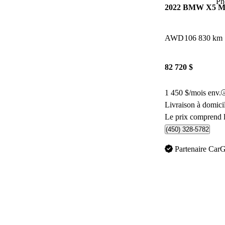
Ph
2022 BMW X5 
AWD
106 830 km
82 720 $
1 450 $/mois env.
Livraison à domici
Le prix comprend l
(450) 328-5782
Partenaire Car