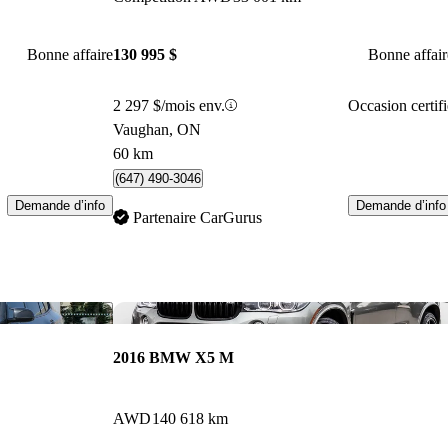
Bonne affaire
130 995 $
Bonne affair
2 297 $/mois env.
Occasion certifi
Vaughan, ON
60 km
(647) 490-3046
Demande d’info
Demande d’info
Partenaire CarGurus
Enregistrer cette annonce
Enr
2016 BMW X5 M
AWD
140 618 km