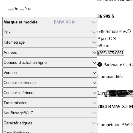
Oui
Non
36 999 $
Marque et modèle
BMW, X5 M
649 $/mois env.
Prix
Ajax, ON
Kilométrage
68 km
Années
(365) 675-0861
Options d’achat en ligne
Partenaire Car
Version
Commandités
Couleur extérieure
Couleur intérieure
Livraison à domici
Transmission
2024 BMW X5 
Neuf/usagé/VUC
Caractéristiques
Competition AWD