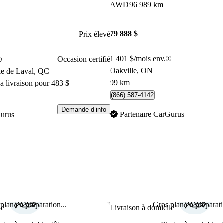
AWD
96 989 km
79 888 $
Prix élevé
1 401 $/mois env.
Occasion certifié
Oakville, ON
le de Laval, QC
99 km
a livraison pour 483 $
(866) 587-4142
Demande d’info
Partenaire CarGurus
Gurus
plan en préparation...
Gros plan en préparati
Enregistrer cette annonce
le
Livraison à domicile