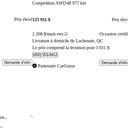
Competition AWD
48 977 km
Prix élevé
125 911 $
Prix élev
2 208 $/mois env.
Occasion certifi
Livraison à domicile de Lachenaie, QC
Le prix comprend la livraison pour 1 011 $
(450) 553-8412
Demande d’info
Demande d’info
Partenaire CarGurus
on...
Enregistrer cette annonce