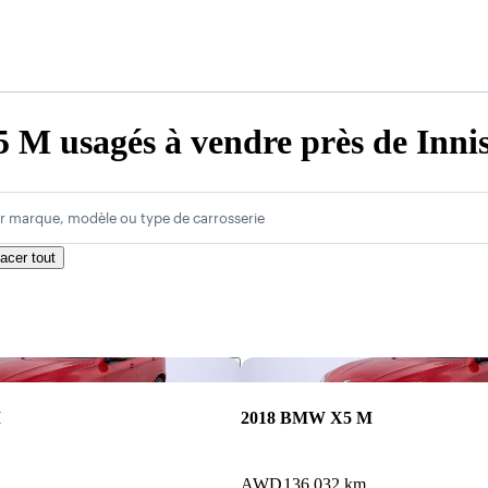
 usagés à vendre près de Innis
r marque, modèle ou type de carrosserie
acer tout
Enregistrer cette annonce
M
2018 BMW X5 M
AWD
136 032 km