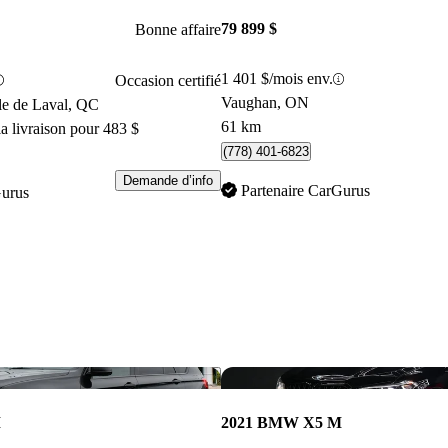
79 899 $
Bonne affaire
1 401 $/mois env.
Occasion certifié
Vaughan, ON
le de Laval, QC
61 km
a livraison pour 483 $
(778) 401-6823
Demande d’info
Partenaire CarGurus
Gurus
Enregistrer cette annonce
M
2021 BMW X5 M