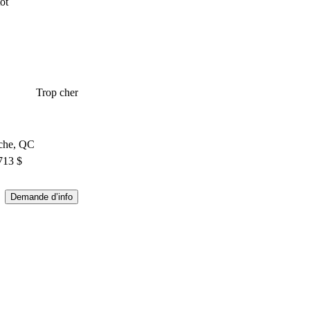
ôt
Trop cher
ache, QC
713 $
Demande d’info