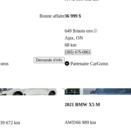
Bonne affaire
36 999 $
649 $/mois env.
Ajax, ON
68 km
(365) 675-0861
Demande d’info
Gurus
Partenaire CarGurus
Enregistrer cette annonce
le
2021 BMW X5 M
M
AWD
66 989 km
39 672 km