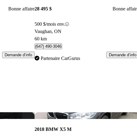
Bonne affaire
28 495 $
Bonne affair
500 $/mois env.
Vaughan, ON
60 km
(647) 490-3046
Demande d’info
Demande d’info
Partenaire CarGurus
Enregistrer cette annonce
Enr
2018 BMW X5 M