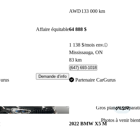
AWD
133 000 km
Affaire équitable
64 888 $
1 138 $/mois env.
Mississauga, ON
83 km
(647) 693-1018
Demande d’info
Gurus
Partenaire CarGurus
Gros plan en préparati
Enregistrer cette annonce
le
Photos à venir bient
2022 BMW X5 M
M