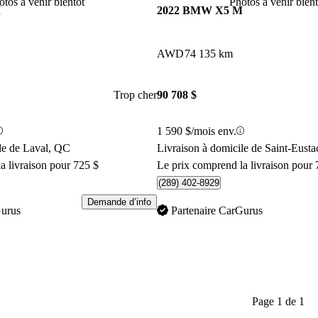
otos à venir bientôt
Photos à venir bient
M
2022 BMW X5 M
AWD
74 135 km
Trop cher
90 708 $
1 590 $/mois env.
le de Laval, QC
Livraison à domicile de Saint-Eust
a livraison pour 725 $
Le prix comprend la livraison pour 
(289) 402-8929
Demande d’info
Gurus
Partenaire CarGurus
Page 1 de 1