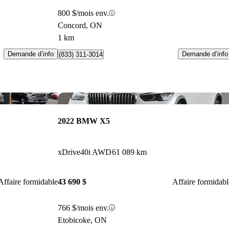
800 $/mois env.
Concord, ON
1 km
Demande d’info
Demande d’info
(833) 311-3014
Enregistrer cette annonce
Enr
2022 BMW X5
xDrive40i AWD
61 089 km
Affaire formidable
43 690 $
Affaire formidabl
766 $/mois env.
Etobicoke, ON