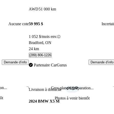
AWD
51 000 km
Aucune cote
59 995 $
Incertai
1 052 $/mois env.
Bradford, ON
24 km
(289) 806-1226
Demande d’info
Demande d’info
Partenaire CarGurus
on...
Gros plan en préparation...
Enregistrer cette annonce
Enr
Livraison à domicile
ôt
Photos à venir bientôt
2024 BMW X5 M