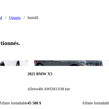
M
/
Ontario
/
Innisfil
ctionnés.
Enregistrer cette annonce
Enr
2023 BMW X5
xDrive40i AWD
83 038 km
Affaire formidable
45 588 $
Affaire formidabl