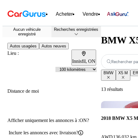
Acheter
Vendre
Ask
Aucun véhicule
Recherches enregistrées
enregistré
BMW X5 M
Autos usagées
Autos neuves
Lieu :
Innisfil, ON
Rechercher pa
BMW
X5 M
Eff
13 résultats
Distance de moi
2018 BMW X5 
Afficher uniquement les annonces à :ON?
Inclure les annonces avec livraison?
AWD
136 032 km