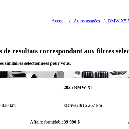
Accueil
/
Autos usagées
/
BMW X5 
us de résultats correspondant aux filtres séle
s similaires sélectionnées pour vous.
Enregistrer cette annonce
2025 BMW X1
0 830 km
xDrive28i
16 267 km
Affaire formidable
39 990 $