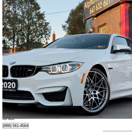
2020 BMW M4
Coupe RWD
11 008 km
71 777 $
Affaire formidab
1 259 $/mois env.
Scarborough, ON
68 km
(888) 561-4564