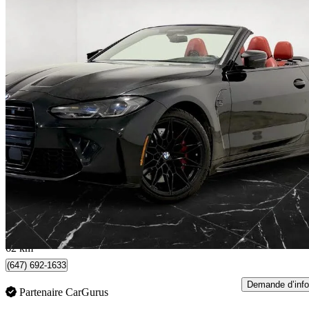
2022 BMW M4
Competition xDrive Convertible AWD
63 375 km
83 980 $
Bonne affai
1 473 $/mois env.
North York, ON
62 km
(647) 692-1633
Demande d’info
Partenaire CarGurus