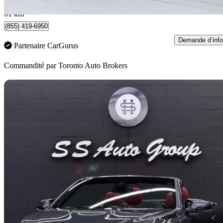
Woodbridge, ON
61 km
(855) 419-6950
Demande d’info
Partenaire CarGurus
Commandité par
Toronto Auto Brokers
En
2015 BMW M4