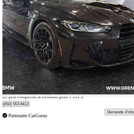
2023 BMW M4
Competition xDrive Convertible AWD
41 154 km
91 010 $
Bonne affai
1 596 $/mois env.
Occasion certif
Livraison à domicile de Lachenaie, QC
Le prix comprend la livraison pour 1 011 $
(450) 553-8412
Demande d’info
Partenaire CarGurus