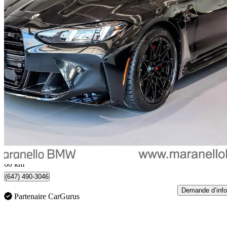
2025 BMW M4
Competition xDrive Convertible AWD
7 154 km
114 995 $
Bonne affai
2 016 $/mois env.
Occasion certif
Vaughan, ON
60 km
(647) 490-3046
Demande d’info
Partenaire CarGurus