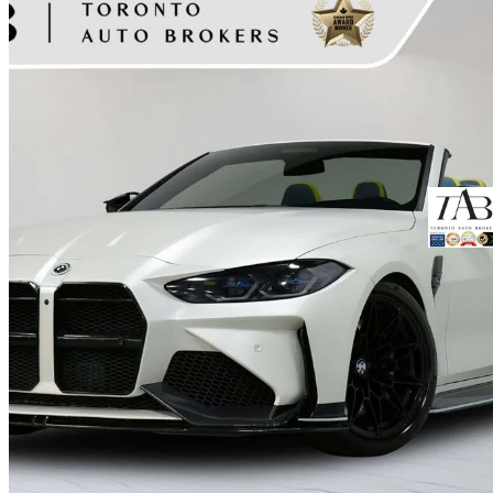
2022 BMW M4
Competition xDrive Convertible AWD
58 517 km
88 900 $
Affaire équitab
1 559 $/mois env.