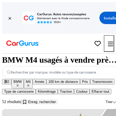
CarGurus: Autos neuves/usagées
Install
Maintenant avec le Mode concessionnaire
150K+
BMW M4 usagés à vendre près de Innisfi
Rechercher par marque, modèle ou type de carrosserie
2
BMW
M4
Année
100 km de distance
Prix
Transmission
Type de carrosserie
Kilométrage
Traction
Couleur
Effacer tout
52 résultats
Enreg. rechercher
Trier
En