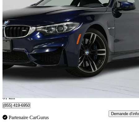
2020 BMW M4
Coupe RWD
100 596 km
59 900 $
Bonne affai
1 050 $/mois env.
Woodbridge, ON
61 km
(855) 419-6950
Demande d’info
Partenaire CarGurus