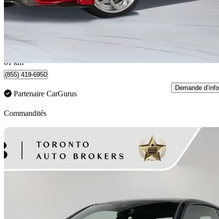
53 900 $
Affaire équitab
945 $/mois env.
Woodbridge, ON
61 km
(855) 419-6950
Demande d’info
Partenaire CarGurus
Commandités
En