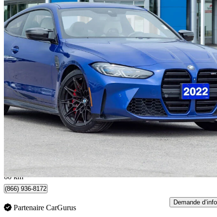
2022 BMW M4
Coupe RWD
71 637 km
71 895 $
Bonne affai
1 261 $/mois env.
Woodbridge, ON
60 km
(866) 936-8172
Demande d’info
Partenaire CarGurus