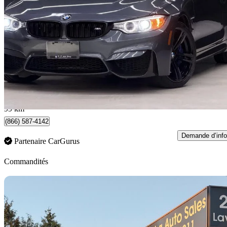
Convertible RWD
49 367 km
44 888 $
Bonne affai
787 $/mois env.
Oakville, ON
99 km
(866) 587-4142
Demande d’info
Partenaire CarGurus
Commandités
En