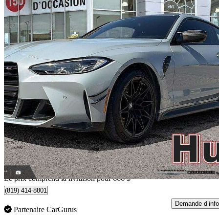
2023 BMW M4
Competition xDrive Coupe AWD
27 000 km
92 663 $
Bonne affai
1 625 $/mois env.
Livraison à domicile de Gatineau, QC
Le prix comprend la livraison pour 666 $
(819) 414-8801
Demande d’info
Partenaire CarGurus