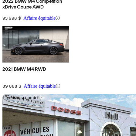
2022 BMW M4 Competition
xDrive Coupe AWD
93 998 $
Affaire équitable
2021 BMW M4 RWD
89 888 $
Affaire équitable
En
Livraison à domicile