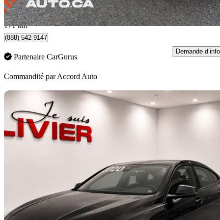
456 $/mois env.
Quebec, QC
171 km
(888) 542-9147
Demande d’info
Partenaire CarGurus
Commandité par
Accord Auto
En