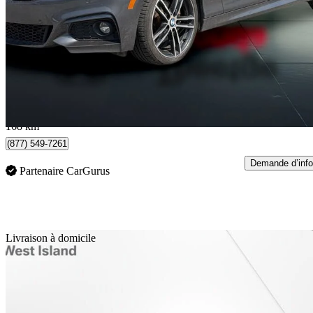
230i xDrive Convertible AWD
56 000 km
31 987 $
Affaire formidab
561 $/mois env.
Boischatel, QC
168 km
(877) 549-7261
Demande d’info
Partenaire CarGurus
En
Livraison à domicile