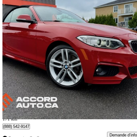
2017 BMW 2 Series
230i xDrive Convertible AWD
72 500 km
25 995 $
Bonne affai
456 $/mois env.
Quebec, QC
171 km
(888) 542-9147
Demande d’info