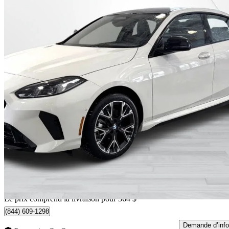
2026 BMW 2 Series
228 Gran Coupe xDrive
2 082 km
49 759 $
Bonne affai
873 $/mois env.
Livraison à domicile de Dorval, QC
Le prix comprend la livraison pour 364 $
(844) 609-1298
Demande d’info