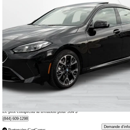
2026 BMW 2 Series
228 Gran Coupe xDrive
382 km
45 134 $
Affaire formidab
792 $/mois env.
Occasion certif
Livraison à domicile de Dorval, QC
Le prix comprend la livraison pour 364 $
(844) 609-1298
Demande d’info
Partenaire CarGurus