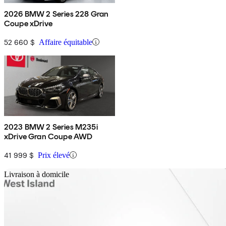
2026 BMW 2 Series 228 Gran
Coupe xDrive
52 660 $
Affaire équitable
2023 BMW 2 Series M235i
xDrive Gran Coupe AWD
41 999 $
Prix élevé
En
Livraison à domicile