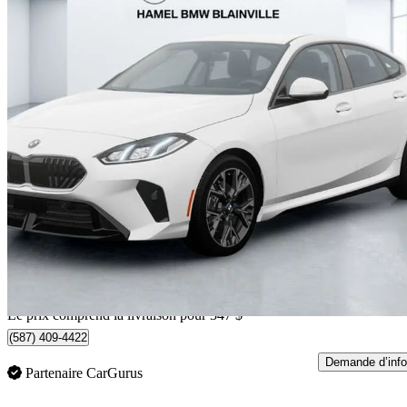
2026 BMW 2 Series
228 Gran Coupe xDrive
8 100 km
51 943 $
Affaire équitab
911 $/mois env.
Livraison à domicile de Blainville, QC
Le prix comprend la livraison pour 347 $
(587) 409-4422
Demande d’info
Partenaire CarGurus