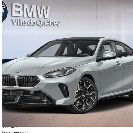
2026 BMW 2 Series
228 Gran Coupe xDrive
7 000 km
47 578 $
Affaire formidab
834 $/mois env.
Québec, QC
176 km