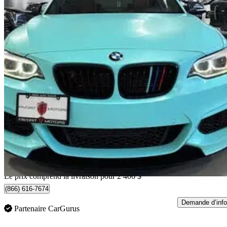
2014 BMW 2 Series
M235i Coupe RWD
110 003 km
20 401 $
Bonne affai
358 $/mois env.
Livraison à domicile de North York, ON
Le prix comprend la livraison pour 2 406 $
(866) 616-7674
Demande d’info
Partenaire CarGurus