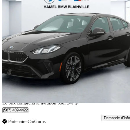
2026 BMW 2 Series
228 Gran Coupe xDrive
5 200 km
53 007 $
Affaire équitab
930 $/mois env.
Livraison à domicile de Blainville, QC
Le prix comprend la livraison pour 347 $
(587) 409-4422
Demande d’info
Partenaire CarGurus