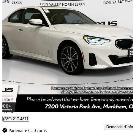
2023 BMW 2 Series
230i Coupe xDrive AWD
43 423 km
37 395 $
Bonne affai
656 $/mois env.
Markham, ON
59 km
(289) 217-4871
Demande d’info
Partenaire CarGurus