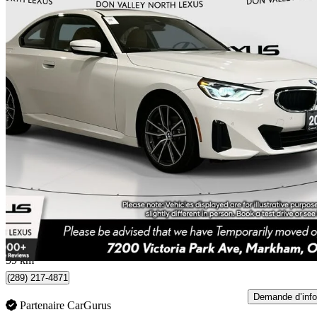
2023 BMW 2 Series
230i Coupe xDrive AWD
43 423 km
37 395 $
Bonne affai
656 $/mois env.
Markham, ON
59 km
(289) 217-4871
Demande d’info
Partenaire CarGurus