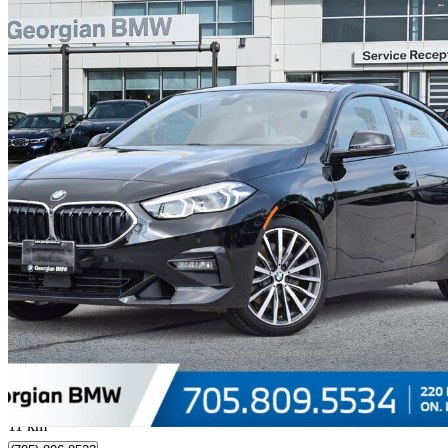
2021 BMW 2 Series
228i xDrive Gran Coupe AWD
46 911 km
26 905 $
Affaire formidab
472 $/mois env.
Occasion certif
Barrie, ON
11 km