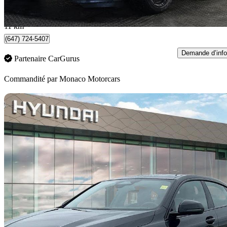
842 $/mois env.
Barrie, ON
11 km
(647) 724-5407
Demande d’info
Partenaire CarGurus
Commandité par
Monaco Motorcars
En