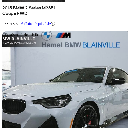
2015 BMW 2 Series M235i
Coupe RWD
17 995 $
Affaire équitable
En
Livraison à domicile
2024 BMW 2 Series