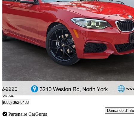
2016 BMW 2 Series
228i xDrive Convertible AWD
94 000 km
19 770 $
Bonne affai
347 $/mois env.
North York, ON
66 km
(888) 362-8488
Demande d’info
Partenaire CarGurus