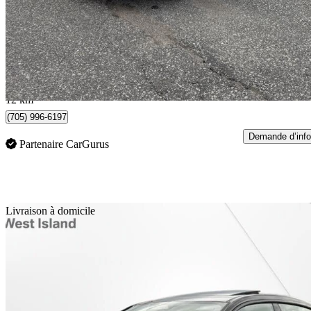
40 000 $
Affaire formidab
702 $/mois env.
Innisfil, ON
12 km
(705) 996-6197
Demande d’info
Partenaire CarGurus
En
Livraison à domicile