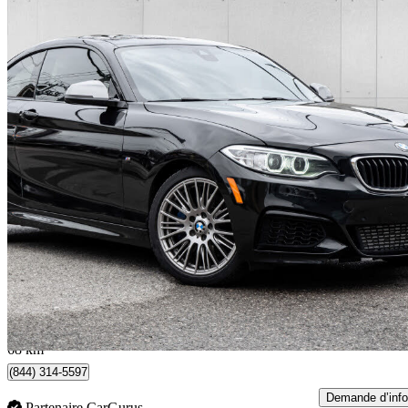
2016 BMW 2 Series
M235i xDrive Coupe AWD
126 500 km
19 888 $
Affaire formidab
349 $/mois env.
Toronto, ON
68 km
(844) 314-5597
Demande d’info
Partenaire CarGurus