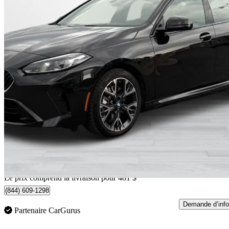
2026 BMW 2 Series
228 Gran Coupe xDrive
382 km
45 251 $
Affaire formidab
794 $/mois env.
Occasion certif
Livraison à domicile de Dorval, QC
Le prix comprend la livraison pour 481 $
(844) 609-1298
Demande d’info
Partenaire CarGurus