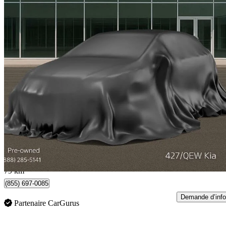
2019 Audi A5 Sportback
quattro Progressiv 45 TFSI
88 382 km
23 888 $
Bonne affai
419 $/mois env.
Toronto, ON
79 km
(855) 697-0085
Demande d’info
Partenaire CarGurus