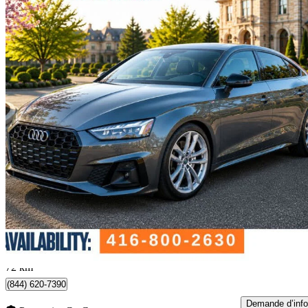
2020 Audi A5 Sportback
quattro Premium Plus 45 TFSI
69 500 km
28 990 $
Affaire formidab
509 $/mois env.
Whitby, ON
72 km
(844) 620-7390
Demande d’info