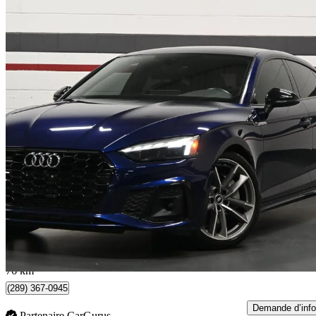
2021 Audi A5 Sportback
2.0 TFSI quattro Progressiv AWD
61 409 km
31 995 $
Affaire formidab
561 $/mois env.
Mississauga, ON
76 km
(289) 367-0945
Demande d’info
Partenaire CarGurus