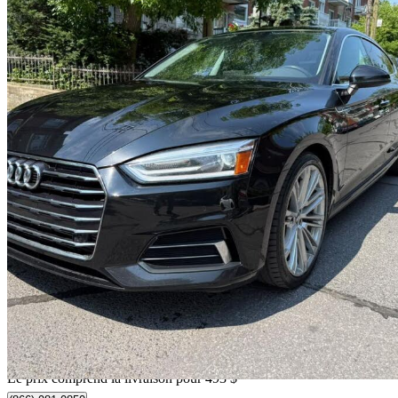
2019 Audi A5 Sportback
quattro Komfort 45 TFSI
116 997 km
18 443 $
Affaire formidab
324 $/mois env.
Livraison à domicile de Montréal, QC
Le prix comprend la livraison pour 493 $