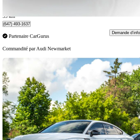
649 $/mois env.
Occasion certif
Newmarket, ON
33 km
(647) 493-1637
Demande d’info
Partenaire CarGurus
Commandité par
Audi Newmarket
En