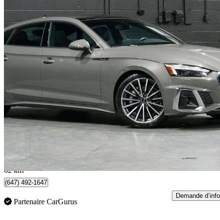
2023 Audi A5 Sportback
quattro Prestige S Line 45 TFSI AWD
50 520 km
39 898 $
Bonne affai
700 $/mois env.
Vaughan, ON
62 km
(647) 492-1647
Demande d’info
Partenaire CarGurus