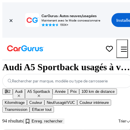
CarGurus: Autos neuves/usagées
Install
Maintenant avec le Mode concessionnaire
150K+
Audi A5 Sportback usagés à vendre près de Innisfil, ON
Rechercher par marque, modèle ou type de carrosserie
2
Audi
A5 Sportback
Année
Prix
100 km de distance
Kilométrage
Couleur
Neuf/usagé/VUC
Couleur intérieure
Transmission
Effacer tout
94 résultats
Enreg. rechercher
Trier