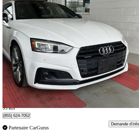
2019 Audi A5 Sportback
quattro Technik 45 TFSI
94 235 km
21 690 $
Affaire formidab
381 $/mois env.
Oakville, ON
93 km
(855) 624-7052
Demande d’info
Partenaire CarGurus