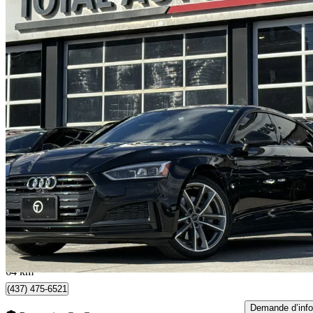
2019 Audi A5 Sportback
quattro Technik 45 TFSI
129 717 km
21 485 $
Bonne affai
377 $/mois env.
North York, ON
64 km
(437) 475-6521
Demande d’info